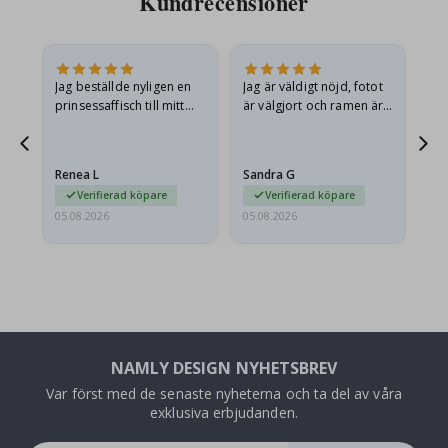
Kundrecensioner
n
Jag beställde nyligen en
Jag är väldigt nöjd, fotot
Ut
.
prinsessaffisch till mitt
är välgjort och ramen är
barnbarn. Postern var
också fin. Och leveransen
något fraktskadad. Jag
var snabb.
mailade problemet och…
Renea L
Sandra G
Al
Verifierad köpare
Verifierad köpare
05.08.2026
05.08.2026
05.
NAMLY DESIGN NYHETSBREV
Var först med de senaste nyheterna och ta del av våra
exklusiva erbjudanden.