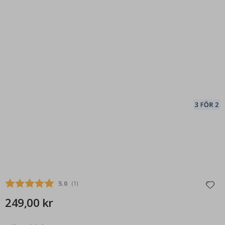
Snittbetyg:
5.0
(
röster:
1
)
249,00 kr