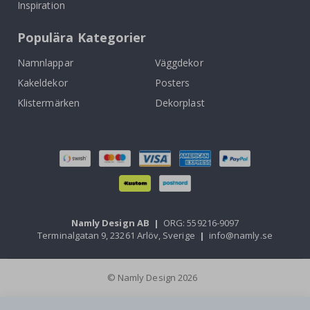
Inspiration
Populära Kategorier
Namnlappar
Väggdekor
Kakeldekor
Posters
Klistermärken
Dekorplast
Namly Design AB
|
ORG: 559216-9097
Terminalgatan 9, 23261 Arlöv, Sverige
|
info@namly.se
© Namly Design 2026