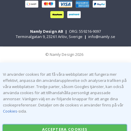
Namly Design AB
|
ORG: 559216-9097
Terminalgatan 9, 23261 Arlöv, Sverige
|
info@namly.se
© Namly Design 2026
Vi använder cookies för att få våra webbplatser att fungera mer
effektivt, anpassa din användarupplevelse och analysera trafiken på
våra webbplatser. Tredje parter, såsom Googles tjänster, kan också
använda cookies för att tillhandahålla personligt anpassade
annonser. Vänligen välj en av följande knappar för att ange dina
cookiepreferenser. Detaljer om de cookies vi använder finns på vår
Cookies
-sida.
ACCEPTERA COOKIES