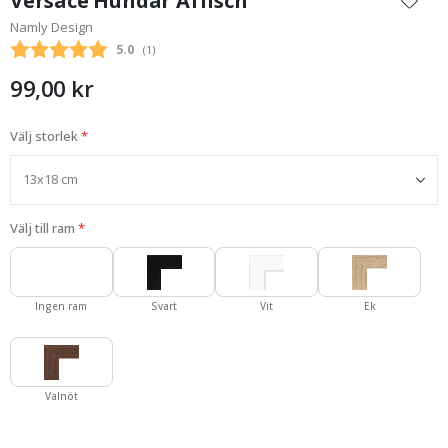
Versace Hundar Affisch
början
Namly Design
av
Snittbetyg:
5.0
(
röster:
1
)
bildgalleriet
99,00 kr
Välj storlek
Välj till ram
Ingen ram
Svart
Vit
Ek
Valnöt