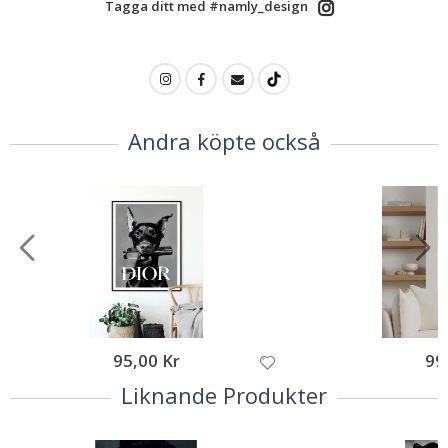
Tagga ditt med #namly_design
Andra köpte också
95,00 Kr
99
Liknande Produkter