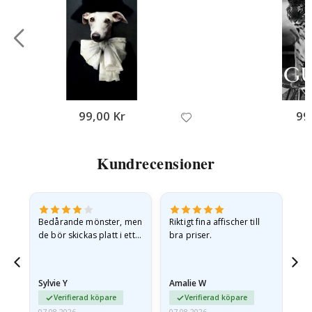
99,00 Kr
99
Kundrecensioner
Bedårande mönster, men
Riktigt fina affischer till
All
de bör skickas platt i ett
bra priser.
styvt kuvert. eftersom de
anlände hoprullade och
lite skrynkliga,…
Sylvie Y
Amalie W
Ka
Verifierad köpare
Verifierad köpare