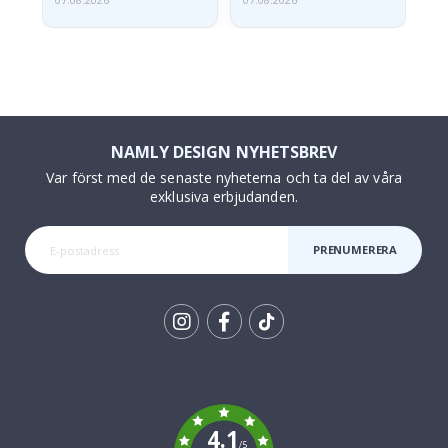
07.08.2026
07.08.2026
07.
NAMLY DESIGN NYHETSBREV
Var först med de senaste nyheterna och ta del av våra
exklusiva erbjudanden.
PRENUMERERA
Tik
To
k
4.1
/5