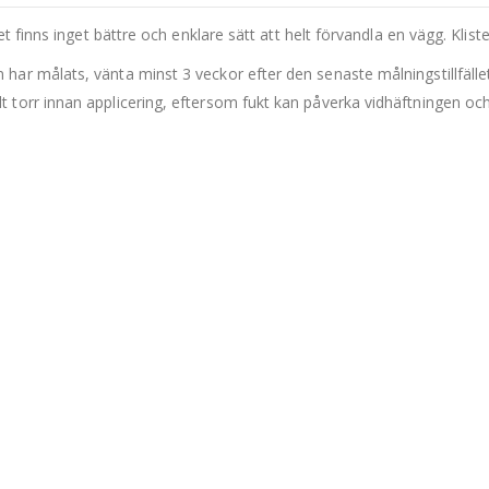
et finns inget bättre och enklare sätt att helt förvandla en vägg. Kli
 har målats, vänta minst 3 veckor efter den senaste målningstillfälle
t torr innan applicering, eftersom fukt kan påverka vidhäftningen oc
etaljer och hög färgmättnad.
d.
tänker applicera väggdekoren. Se till att ytan är 100% torr innan mon
-porösa ytor. Ytan bör vara i gott skick vid installationstillfället för 
.
lst, t.ex. glas, vägg eller möbelskiva. Klistermärken kommer inte att f
ill placera din väggdekal. Om den ska placeras i linje med ett objekt 
äggarna. Beroende på monitorinställningarna kan färgerna på utskrifte
len ska sitta.