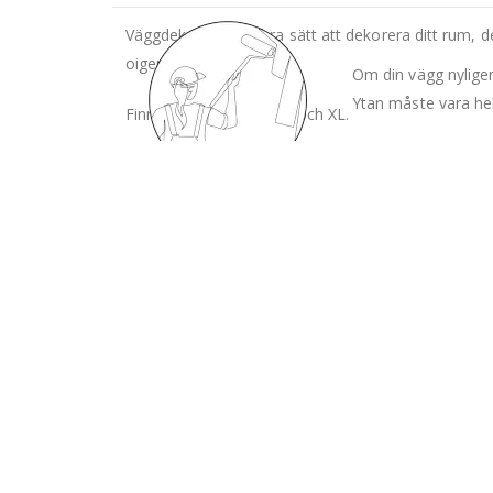
Väggdekaler är ett bra sätt att dekorera ditt rum, d
oigenkännlighet.
Om din vägg nyligen
Ytan måste vara hel
Finns i 3 storlekar: M, L och XL.
M : 60 cm. L : 120 cm och XL 180 cm
Högsta kvalitet, med trogen återgivning av d
Kontursnitt på plottern och har ingen bakgrun
Rengör ytan där du 
släta, fasta och icke
Matt folie orsakar inte ljusreflektioner.
Luktfri. Säker för barn. Säker för inomhusbruk
Instruktioner ingår.
Klistermärket kan placeras på vilken slät yta som he
Visualisera var du v
klistermärkena, vänta 3 veckor efter att du målat v
punkten på väggdeka