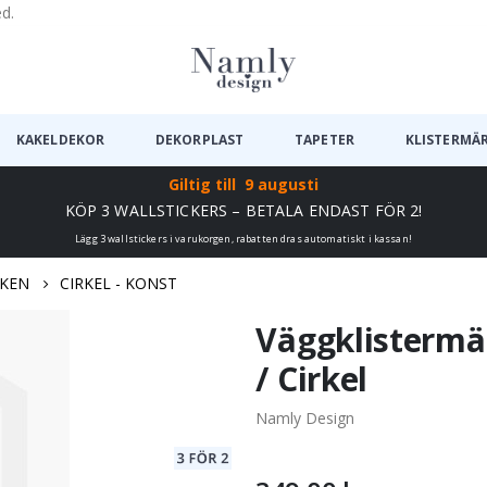
ed.
KAKELDEKOR
DEKORPLAST
TAPETER
KLISTERMÄ
Giltig till
9 augusti
KÖP 3 WALLSTICKERS – BETALA ENDAST FÖR 2!
Lägg 3 wallstickers i varukorgen, rabatten dras automatiskt i kassan!
KEN
CIRKEL - KONST
Väggklistermä
/ Cirkel
Namly Design