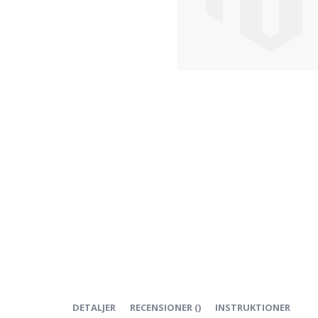
Hoppa
till
början
av
bildgalleriet
DETALJER
RECENSIONER
(
)
INSTRUKTIONER