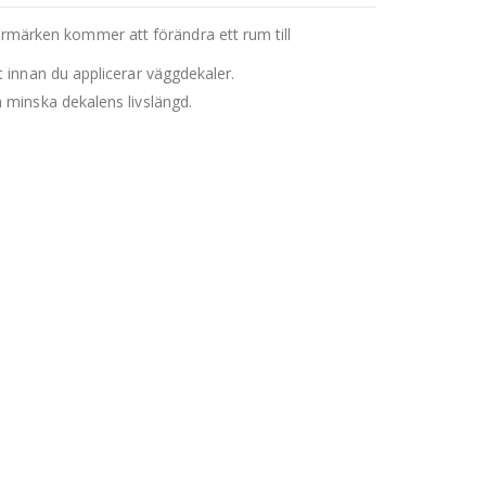
stermärken kommer att förändra ett rum till
t innan du applicerar väggdekaler.
h minska dekalens livslängd.
tering. Vår väggdekal passar för
att undvika skador vid borttagning.
astna på grova ytor. Innan du klistrar
eller en sockel, mät var den högsta
n skilja sig något.