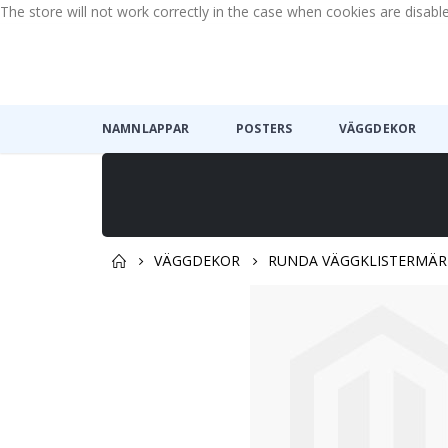
The store will not work correctly in the case when cookies are disabl
NAMNLAPPAR
POSTERS
VÄGGDEKOR
VÄGGDEKOR
RUNDA VÄGGKLISTERMÄR
Hoppa
till
slutet
av
bildgalleriet