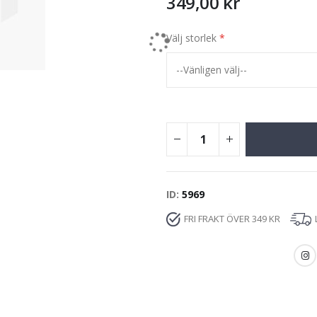
349,00 kr
Välj storlek
ID
5969
FRI FRAKT ÖVER 349 KR