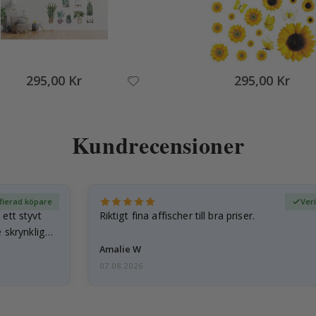
295,00 Kr
295,00 Kr
Kundrecensioner
fierad köpare
Ver
ett styvt
Riktigt fina affischer till bra priser.
 skrynkliga,
Amalie W
07.08.2026