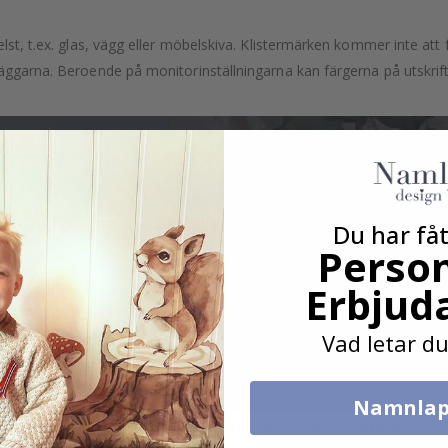
lst, t.ex. glas, vägg eller möbelskiva. Klistermärken kommer inte att f
äggarna. Beroende på monitorinställningarna kan färgerna på utskrifte
Du har fåt
Person
Erbjud
Vad letar du
Namnlap
Verklig inspiration från våra glada kunder!