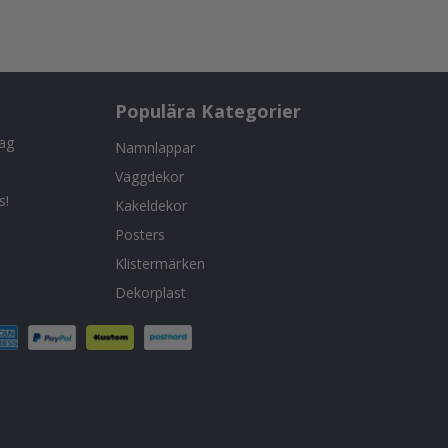
Populära Kategorier
tag
Namnlappar
Väggdekor
s!
Kakeldekor
Posters
Klistermärken
Dekorplast