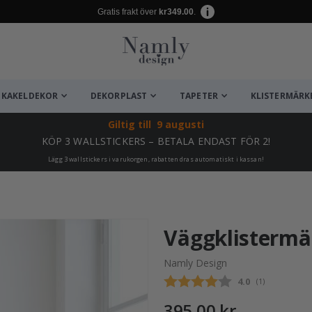
Gratis frakt över
kr349.00
.
KAKELDEKOR
DEKORPLAST
TAPETER
KLISTERMÄRK
Giltig till
9 augusti
KÖP 3 WALLSTICKERS – BETALA ENDAST FÖR 2!
Lägg 3 wallstickers i varukorgen, rabatten dras automatiskt i kassan!
ta ✔
Väggklistermä
Namly Design
Snittbetyg:
4.0
(
röster:
1
)
395,00 kr