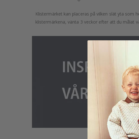
Klistermärket kan placeras på vilken slät yta som he
klistermärkena, vänta 3 veckor efter att du målat v