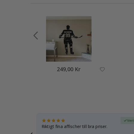
249,00 Kr
fierad köpare
Veri
esenter.
Riktigt fina affischer till bra priser.
 och kommer