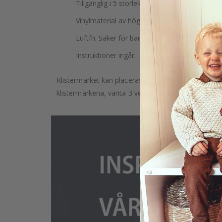
Tillgänglig i 5 storlekar. Klistermärken i sto
Vinylmaterial av högsta kvalitet.
Luftfri. Säker för barn. Säker för inomhusbruk.
Instruktioner ingår.
Klistermärket kan placeras på vilken slät yta som he
klistermärkena, vänta 3 veckor efter att du målat v