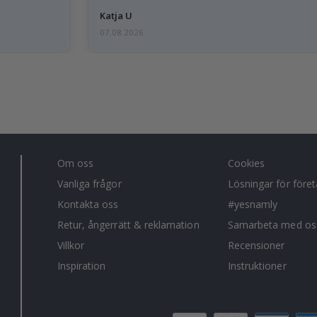
Katja U
07.08.2026
Om oss
Cookies
Vanliga frågor
Lösningar för före
Kontakta oss
#yesnamly
Retur, ångerrätt & reklamation
Samarbeta med os
Villkor
Recensioner
Inspiration
Instruktioner