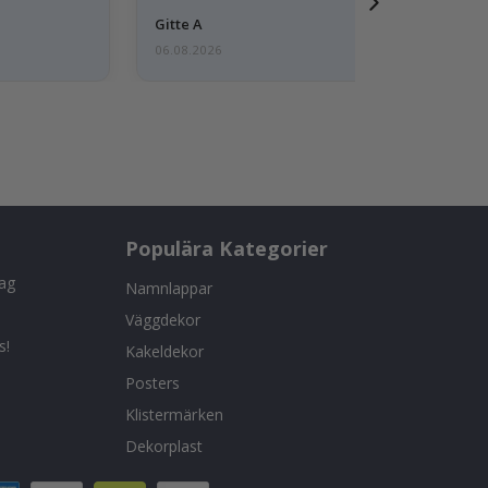
Gitte A
06.08.2026
Populära Kategorier
tag
Namnlappar
Väggdekor
s!
Kakeldekor
Posters
Klistermärken
Dekorplast