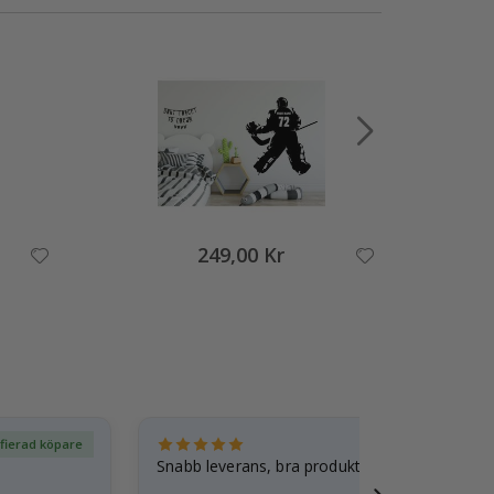
249,00 Kr
ifierad köpare
Ver
Snabb leverans, bra produkt