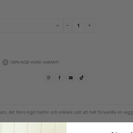
100% NÖJD-KUND-GARANTI
rum, det finns inget bättre och enklare sätt att helt förvandla en väg