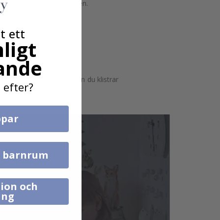
 och monteras ihop på väggen.
t ett
ligt
ande
astna på grova ytor. Innan du klistrar
 efter?
n skilja sig något.
par
l barnrum
ion och
ing