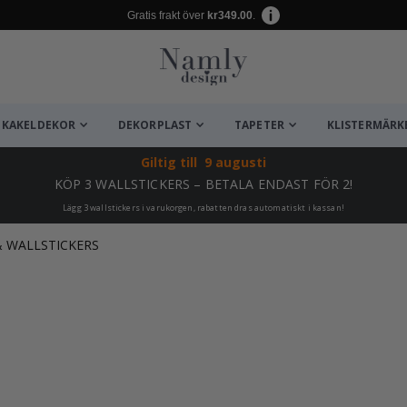
Gratis frakt över
kr349.00
.
KAKELDEKOR
DEKORPLAST
TAPETER
KLISTERMÄRK
Giltig till
9 augusti
KÖP 3 WALLSTICKERS – BETALA ENDAST FÖR 2!
Lägg 3 wallstickers i varukorgen, rabatten dras automatiskt i kassan!
 WALLSTICKERS
ta ✔