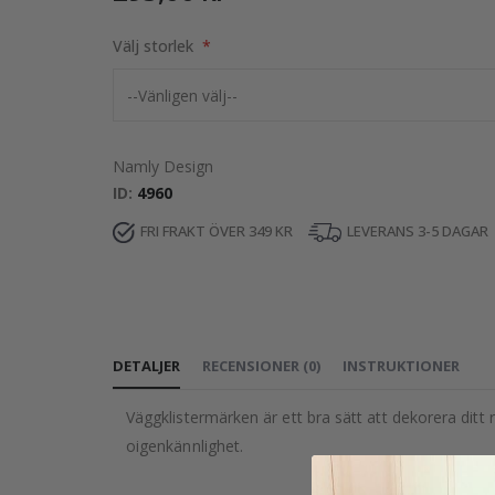
Välj storlek
Namly Design
ID
4960
FRI FRAKT ÖVER 349 KR
LEVERANS 3-5 DAGAR
DETALJER
RECENSIONER
(
0
)
INSTRUKTIONER
Väggklistermärken är ett bra sätt att dekorera ditt 
oigenkännlighet.