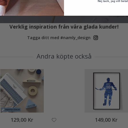
Nej tack, jag vill betal
Verklig inspiration från våra glada kunder!
Tagga ditt med #namly_design
Andra köpte också
129,00 Kr
149,00 Kr