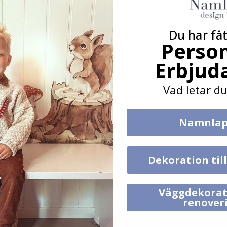
rlekarna S, M, L kommer att delas upp i flera delar för enkel transport
Du har fåt
Person
Erbjud
lst, t.ex. glas, vägg eller möbelskiva. Klistermärken kommer inte att f
Vad letar du
äggarna. Beroende på monitorinställningarna kan färgerna på utskrifte
Namnlap
Dekoration til
Väggdekorat
renover