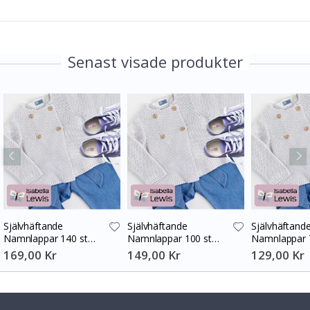
Senast visade produkter
Självhäftande
Självhäftande
Självhäftand
Namnlappar 140 st
Namnlappar 100 st
Namnlappar 
30x13 mm
30x13 mm
30x13 mm
169,00 Kr
149,00 Kr
129,00 Kr