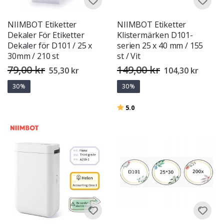
NIIMBOT Etiketter
NIIMBOT Etiketter
Dekaler För Etiketter
Klistermärken D101-
Dekaler för D101 / 25 x
serien 25 x 40 mm / 155
30mm / 210 st
st / Vit
79,00 kr
149,00 kr
Special
Special
55,30 kr
104,30 kr
Price
Price
30%
30%
Betyg:
utav 5 stjärnor
5.0