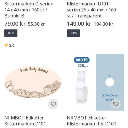
Klistermärken D-serien
Klistermärken D101-
14 x 40 mm / 160 st /
serien 25 x 40 mm / 160
Bubble-B
st / Transparent
79,00 kr
149,00 kr
Special
Special
55,30 kr
104,30 kr
Price
Price
30%
30%
Betyg:
utav 5 stjärnor
5.0
NIIMBOT Etiketter
NIIMBOT Etiketter
Klistermärken D101-
Klistermärken för D101