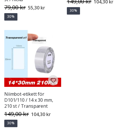
149,00 kr
Special
104,30 kr
Price
79,00 kr
Special
55,30 kr
Price
30%
30%
Niimbot-etikett för
D101/110 / 14 x 30 mm,
210 st / Transparent
149,00 kr
Special
104,30 kr
Price
30%