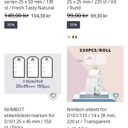
serien 25 x 50 mm / 130
25 x 25 mm / 225 st / Vit
st / Fresh Tasty Natural
/ Rund
149,00 kr
99,00 kr
Special
Special
104,30 kr
69,30 kr
Price
Price
30%
30%
Betyg:
utav 5 stjärnor
4.5
NIIMBOT
Niimbot-etikett för
etikettklistermärken för
D101/110 / 14 x 28 mm,
D101 25 x 45 mm / 150
220 st / Transparent
st / flicka