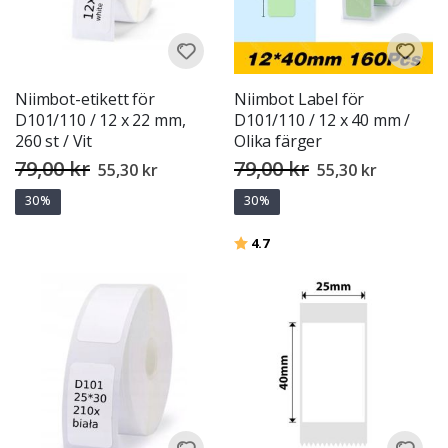
Niimbot-etikett för
Niimbot Label för
D101/110 / 12 x 22 mm,
D101/110 / 12 x 40 mm /
260 st / Vit
Olika färger
79,00 kr
79,00 kr
Special
Special
55,30 kr
55,30 kr
Price
Price
30%
30%
Betyg:
utav 5 stjärnor
4.7