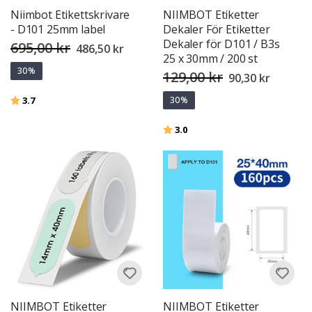
Niimbot Etikettskrivare
NIIMBOT Etiketter
- D101 25mm label
Dekaler För Etiketter
Dekaler för D101 / B3s
695,00 kr
Special
486,50 kr
Price
25 x 30mm / 200 st
30%
129,00 kr
Special
90,30 kr
Price
Betyg:
utav 5 stjärnor
3.7
30%
Betyg:
utav 5 stjärnor
3.0
NIIMBOT Etiketter
NIIMBOT Etiketter