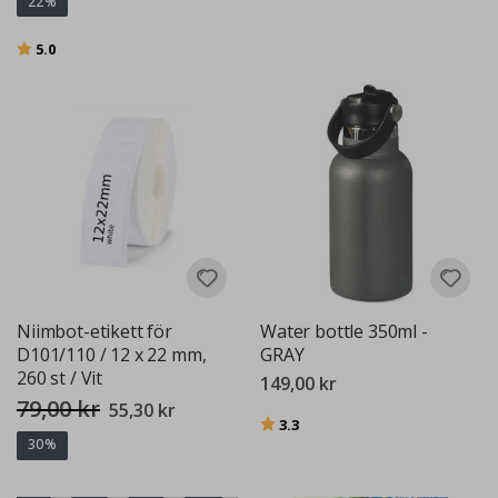
22%
Betyg:
utav 5 stjärnor
5.0
Niimbot-etikett för
Water bottle 350ml -
D101/110 / 12 x 22 mm,
GRAY
260 st / Vit
149,00 kr
79,00 kr
Special
55,30 kr
Price
Betyg:
utav 5 stjärnor
3.3
30%