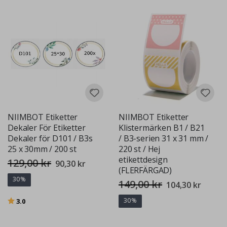
NIIMBOT Etiketter
NIIMBOT Etiketter
Dekaler För Etiketter
Klistermärken B1 / B21
Dekaler för D101 / B3s
/ B3-serien 31 x 31 mm /
25 x 30mm / 200 st
220 st / Hej
etikettdesign
129,00 kr
Special
90,30 kr
Price
(FLERFÄRGAD)
30%
149,00 kr
Special
104,30 kr
Price
Betyg:
utav 5 stjärnor
3.0
30%