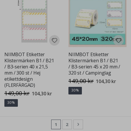
NIIMBOT Etiketter
NIIMBOT Etiketter
Klistermärken B1 / B21
Klistermärken B1 / B21
/ B3-serien 40 x 21,5
/ B3-serien 45 x 20 mm /
mm / 300 st / Hej
320 st / Campinglag
etikettdesign
149,00 kr
Special
104,30 kr
Price
(FLERFÄRGAD)
30%
149,00 kr
Special
104,30 kr
Price
30%
Sida
You're currently reading page
Sida
Sida
Nästa
1
2