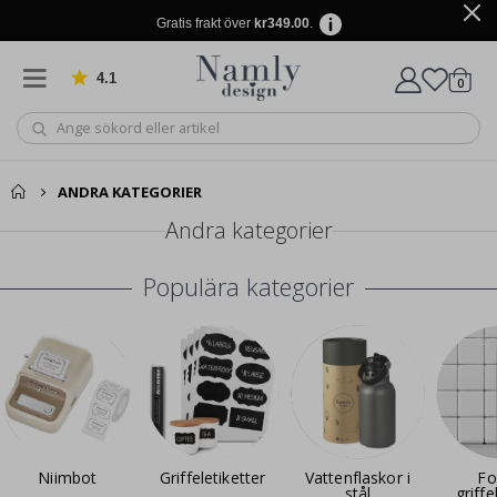
Gratis frakt över
kr349.00
.
4.1
Baserat på 1029 betyg
artikl
0
Kundv
ANDRA KATEGORIER
Andra kategorier
Populära kategorier
Niimbot
Griffeletiketter
Vattenflaskor i
Fo
stål
griff