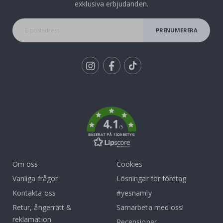
exklusiva erbjudanden.
PRENUMERERA
Tik
To
k
4.1
/5
BASERAT PÅ 1029 BETYG
Om oss
Cookies
Vanliga frågor
Lösningar för företag
Kontakta oss
#yesnamly
Retur, ångerrätt &
Samarbeta med oss!
reklamation
Recensioner