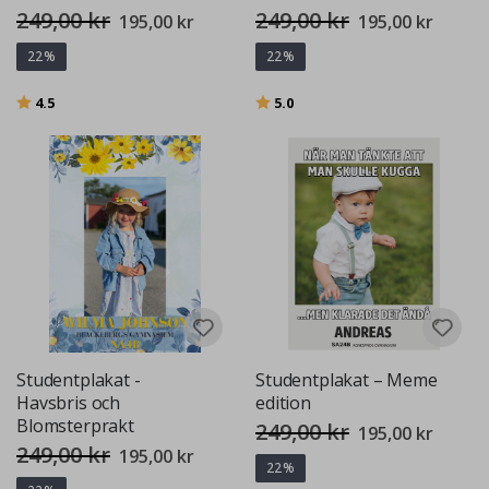
249,00 kr
249,00 kr
Special
Special
195,00 kr
195,00 kr
Price
Price
22%
22%
Betyg:
utav 5 stjärnor
Betyg:
utav 5 stjärnor
4.5
5.0
Studentplakat -
Studentplakat – Meme
Havsbris och
edition
Blomsterprakt
249,00 kr
Special
195,00 kr
Price
249,00 kr
Special
195,00 kr
Price
22%