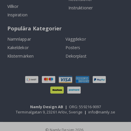
Villkor
Instruktioner
Inspiration
Populära Kategorier
Namnlappar
Väggdekor
Kakeldekor
Posters
Klistermärken
Dekorplast
Namly Design AB
|
ORG: 559216-9097
Terminalgatan 9, 23261 Arlöv, Sverige
|
info@namly.se
© Namly Design 2026