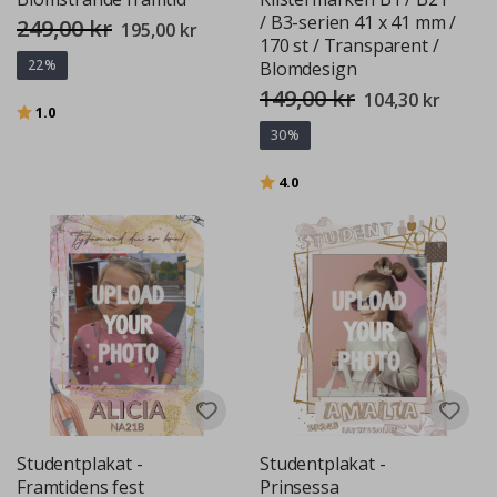
/ B3-serien 41 x 41 mm /
249,00 kr
Special
195,00 kr
Price
170 st / Transparent /
22%
Blomdesign
149,00 kr
Special
104,30 kr
Betyg:
utav 5 stjärnor
Price
1.0
30%
Betyg:
utav 5 stjärnor
4.0
Studentplakat -
Studentplakat -
Framtidens fest
Prinsessa