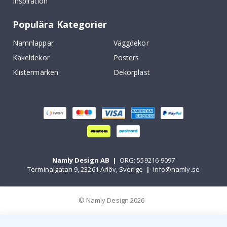
Inspiration
Populära Kategorier
Namnlappar
Väggdekor
Kakeldekor
Posters
Klistermärken
Dekorplast
Namly Design AB
|
ORG: 559216-9097
Terminalgatan 9, 23261 Arlöv, Sverige
|
info@namly.se
© Namly Design 2026