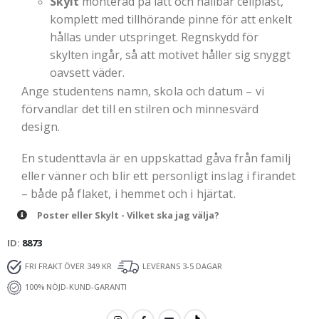
Skylt
monterad på lätt och hållbar cellplast,
komplett med tillhörande pinne för att enkelt
hållas under utspringet. Regnskydd för
skylten ingår, så att motivet håller sig snyggt
oavsett väder.
Ange studentens namn, skola och datum – vi
förvandlar det till en stilren och minnesvärd
design.
En studenttavla är en uppskattad gåva från familj
eller vänner och blir ett personligt inslag i firandet
– både på flaket, i hemmet och i hjärtat.
Poster eller Skylt - Vilket ska jag välja?
ID
8873
FRI FRAKT ÖVER 349 KR
LEVERANS 3-5 DAGAR
100% NÖJD-KUND-GARANTI