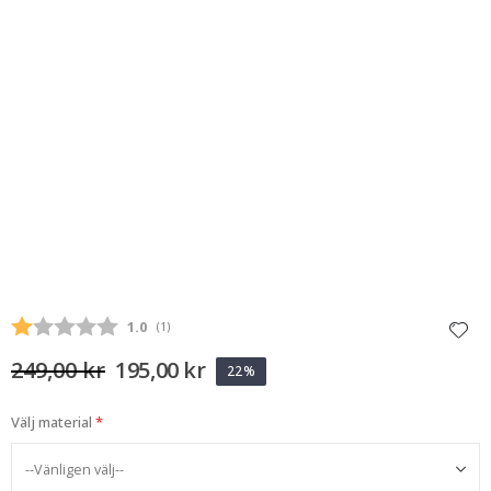
Snittbetyg:
1.0
(
röster:
1
)
249,00 kr
195,00 kr
22%
Välj material