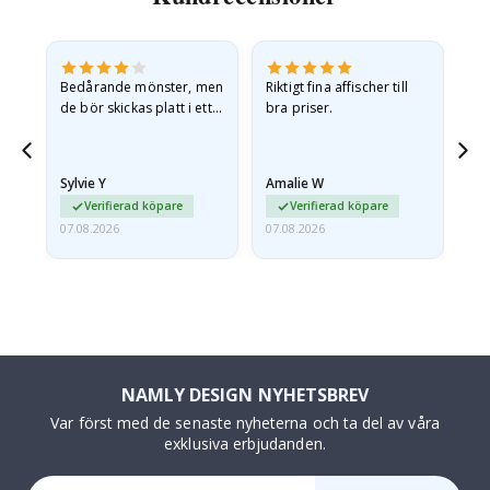
Bedårande mönster, men
Riktigt fina affischer till
All
de bör skickas platt i ett
bra priser.
styvt kuvert. eftersom de
anlände hoprullade och
lite skrynkliga,…
Sylvie Y
Amalie W
Ka
Verifierad köpare
Verifierad köpare
07.08.2026
07.08.2026
07.
NAMLY DESIGN NYHETSBREV
Var först med de senaste nyheterna och ta del av våra
exklusiva erbjudanden.