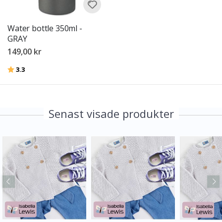
Water bottle 350ml -
GRAY
149,00 kr
Betyg:
utav 5 stjärnor
3.3
Senast visade produkter