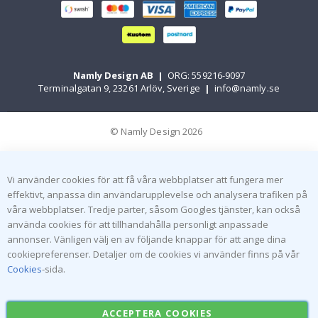
Namly Design AB
|
ORG: 559216-9097
Terminalgatan 9, 23261 Arlöv, Sverige
|
info@namly.se
© Namly Design 2026
Vi använder cookies för att få våra webbplatser att fungera mer
effektivt, anpassa din användarupplevelse och analysera trafiken på
våra webbplatser. Tredje parter, såsom Googles tjänster, kan också
använda cookies för att tillhandahålla personligt anpassade
annonser. Vänligen välj en av följande knappar för att ange dina
cookiepreferenser. Detaljer om de cookies vi använder finns på vår
Cookies
-sida.
ACCEPTERA COOKIES