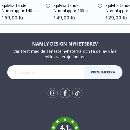
Självhäftande
Självhäftande
Självhäftand
Namnlappar 140 st
Namnlappar 100 st
Namnlappar 
30x13 mm
30x13 mm
30x13 mm
169,00 Kr
149,00 Kr
129,00 Kr
NAMLY DESIGN NYHETSBREV
Var först med de senaste nyheterna och ta del av våra
exklusiva erbjudanden.
PRENUMERERA
Tik
To
k
4.1
/5