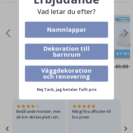
Liknande Produkter
Vad letar du efter?
Namnlappar
Dekoration till
barnrum
149,00 Kr
104,30 Kr
149,00 K
Väggdekoration
och renovering
Kundrecensioner
Nej Tack, jag betalar fullt pris
Bedårande mönster, men
Riktigt fina affischer till
All
de bör skickas platt i ett
bra priser.
styvt kuvert. eftersom de
anlände hoprullade och