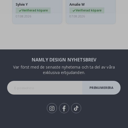
lite skrynkliga,…
Sylvie Y
Amalie W
Ka
Verifierad köpare
Verifierad köpare
07.08.2026
07.08.2026
07.
NAMLY DESIGN NYHETSBREV
Var först med de senaste nyheterna och ta del av våra
exklusiva erbjudanden.
PRENUMERERA
Tik
To