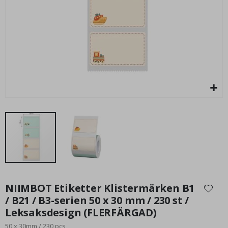
Vä
195,00 Kr
Hoppa
till
NIIMBOT Etiketter Klistermärken B1
början
/ B21 / B3-serien 50 x 30 mm / 230 st /
av
Leksaksdesign (FLERFÄRGAD)
bildgalleriet
50 x 30mm / 230 pcs