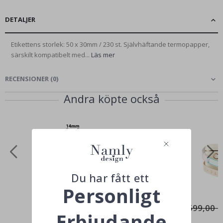
DETALJER
Etikettens storlek: 50 x 30mm / 230 st. Självhäftande termopapper,
särskilt kompatibelt med...
Läs mer
RECENSIONER
(
0
)
Andra köpte också
Du har fått ett
Personligt
79,00 Kr
55,30 Kr
599,00 K
Erbjudande