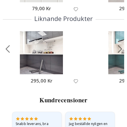
79,00 Kr
295
Liknande Produkter
295,00 Kr
295
Kundrecensioner
en
Snabb leverans, bra
Jag beställde nyligen en
Jag