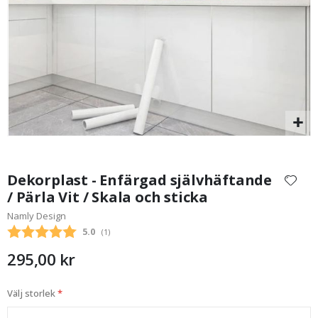
249,00 Kr
Hoppa
till
Dekorplast - Enfärgad självhäftande
början
/ Pärla Vit / Skala och sticka
av
Namly Design
bildgalleriet
Snittbetyg:
5.0
(
röster:
1
)
295,00 kr
Välj storlek