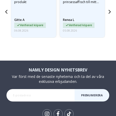
produkt
prinsessaffisch till mitt
är
.
barnbarn. Postern var
oc
något fraktskadad. Jag
va
mailade problemet och…
Gitte A
Renea L
Sa
Verifierad köpare
Verifierad köpare
06.08.2026
05.08.2026
05.
NAMLY DESIGN NYHETSBREV
Var först med de senaste nyheterna och ta del av våra
exklusiva erbjudanden.
PRENUMERERA