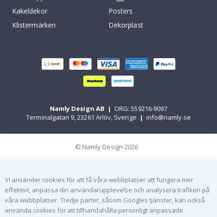
Kakeldekor
Posters
Klistermärken
Dekorplast
Namly Design AB
|
ORG: 559216-9097
Terminalgatan 9, 23261 Arlöv, Sverige
|
info@namly.se
© Namly Design 2026
Vi använder cookies för att få våra webbplatser att fungera mer
effektivt, anpassa din användarupplevelse och analysera trafiken på
våra webbplatser. Tredje parter, såsom Googles tjänster, kan också
använda cookies för att tillhandahålla personligt anpassade