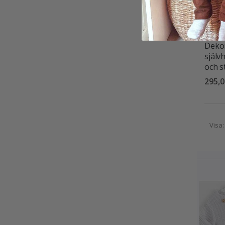
Dekor
själv
och s
295,0
Visa