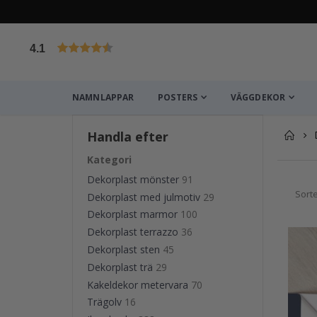
4.1
Baserat på 1019 betyg
NAMNLAPPAR
POSTERS
VÄGGDEKOR
Handla efter
Kategori
Dekorplast mönster
91
Sort
Dekorplast med julmotiv
29
Dekorplast marmor
100
Dekorplast terrazzo
36
Dekorplast sten
45
Dekorplast trä
29
Kakeldekor metervara
70
Trägolv
16