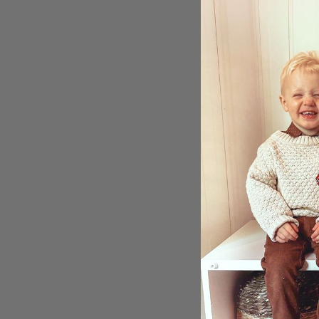
Dekor
själv
Skala
295,0
Betyg
4.0