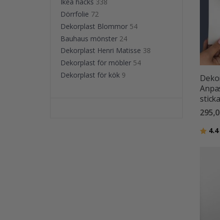
Ikea hacks
338
Dörrfolie
72
Dekorplast Blommor
54
Bauhaus mönster
24
Dekorplast Henri Matisse
38
Dekorplast för möbler
54
Dekorplast för kök
9
Dekor
Anpas
stick
295,0
Betyg
4.4