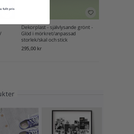
a fullt pris
Dekorplast - självlysande grönt -
/
Glöd i mörkret/anpassad
storlek/skal och stick
295,00 kr
ukter