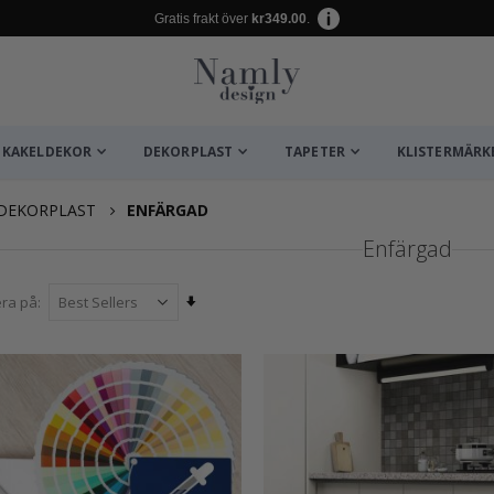
Gratis frakt över
kr349.00
.
KAKELDEKOR
DEKORPLAST
TAPETER
KLISTERMÄRK
DEKORPLAST
ENFÄRGAD
Enfärgad
Sätt
era på
stigande
sortering