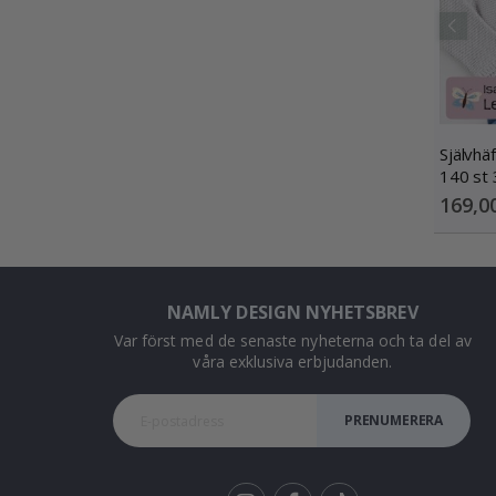
Självh
140 st
169,0
NAMLY DESIGN NYHETSBREV
Var först med de senaste nyheterna och ta del av
våra exklusiva erbjudanden.
PRENUMERERA