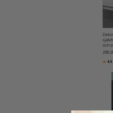
Dekor
själv
och s
295,0
Betyg
4.5