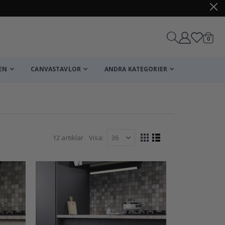
artikl
0
Kundv
EN
CANVASTAVLOR
ANDRA KATEGORIER
12
artiklar
Visa
Visa
Rutnät
Listvy
som