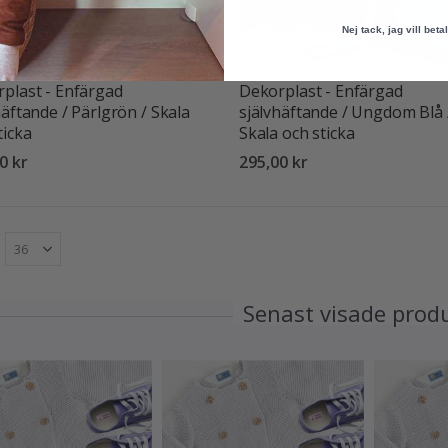
Nej tack, jag vill betal
plast - Enfärgad
Dekorplast - Enfärgad
häftande / Pärlgrön / Skala
självhäftande / Ungdom Blå 
ticka
Skala och sticka
0 kr
295,00 kr
Senast visade prod