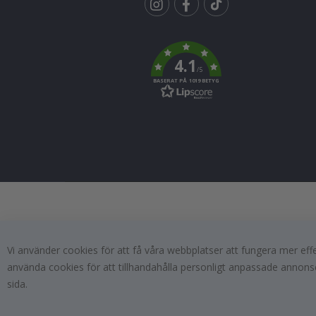
Tik
To
k
4.1
/5
BASERAT PÅ 1019 BETYG
Vi använder cookies för att få våra webbplatser att fungera mer ef
använda cookies för att tillhandahålla personligt anpassade annonse
sida.