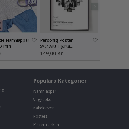
nde Namnlappar
Personlig Poster -
Poster 
13 mm
Svartvitt Hjärta
99,00 Kr
Fotokollage
r
149,00 Kr
Populära Kategorier
tag
Namnlappar
Väggdekor
s!
Kakeldekor
Posters
Klistermärken