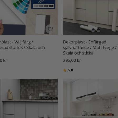
plast - Välj färg /
Dekorplast - Enfärgad
sad storlek / Skala och
självhäftande / Matt Biege /
a
Skala och sticka
0 kr
295,00 kr
:
utav 5 stjärnor
Betyg:
utav 5 stjärnor
5.0