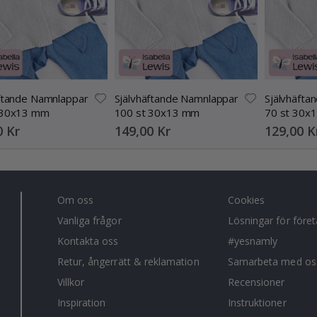
äftande Namnlappar
Självhäftande Namnlappar
Självhäfta
 30x13 mm
100 st 30x13 mm
70 st 30x
0 Kr
149,00 Kr
129,00 K
Om oss
Cookies
Vanliga frågor
Lösningar för före
Kontakta oss
#yesnamly
Retur, ångerrätt & reklamation
Samarbeta med os
Villkor
Recensioner
Inspiration
Instruktioner