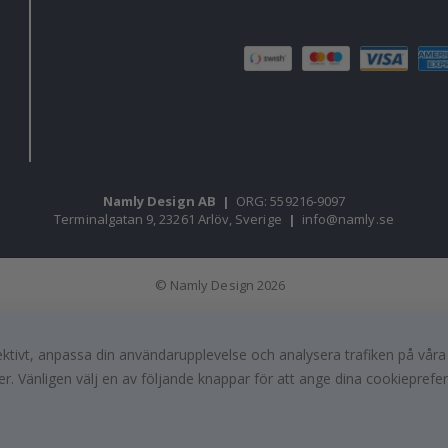
Namly Design AB
|
ORG: 559216-9097
Terminalgatan 9, 23261 Arlöv, Sverige
|
info@namly.se
© Namly Design 2026
fektivt, anpassa din användarupplevelse och analysera trafiken på vår
r. Vänligen välj en av följande knappar för att ange dina cookieprefe