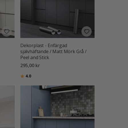
Dekorplast - Enfärgad
självhäftande / Matt Mörk Grå /
Peel and Stick
295,00 kr
Betyg:
utav 5 stjärnor
4.0