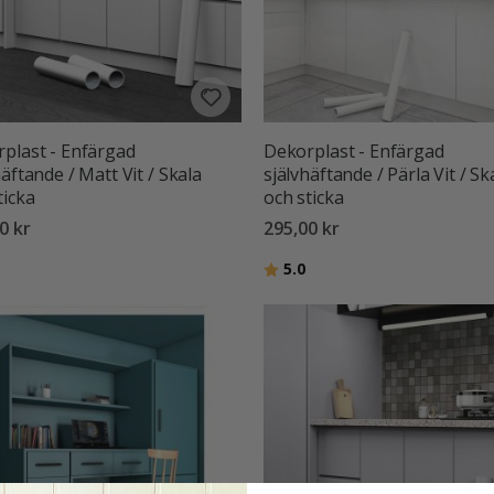
plast - Enfärgad
Dekorplast - Enfärgad
häftande / Matt Vit / Skala
självhäftande / Pärla Vit / Sk
ticka
och sticka
0 kr
295,00 kr
:
utav 5 stjärnor
Betyg:
utav 5 stjärnor
5.0