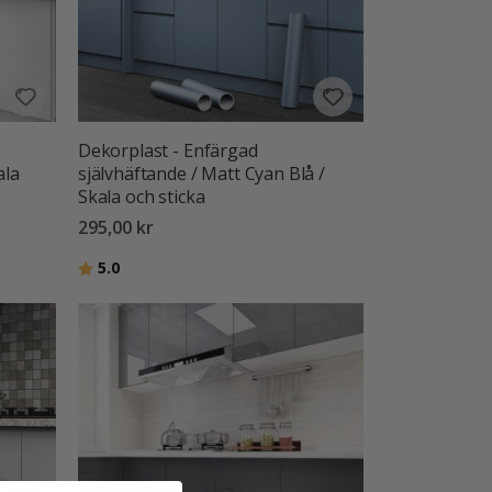
Dekorplast - Enfärgad
ala
självhäftande / Matt Cyan Blå /
Skala och sticka
295,00 kr
Betyg:
utav 5 stjärnor
5.0