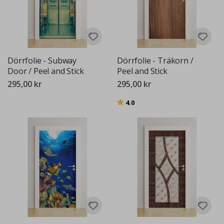
Dörrfolie - Subway
Dörrfolie - Träkorn /
Door / Peel and Stick
Peel and Stick
295,00 kr
295,00 kr
Betyg:
utav 5 stjärnor
4.0