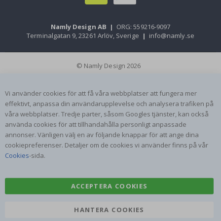
Namly Design AB
|
ORG: 559216-9097
Terminalgatan 9, 23261 Arlöv, Sverige
|
info@namly.se
© Namly Design 2026
Vi använder cookies för att få våra webbplatser att fungera mer
effektivt, anpassa din användarupplevelse och analysera trafiken på
våra webbplatser. Tredje parter, såsom Googles tjänster, kan också
använda cookies för att tillhandahålla personligt anpassade
annonser. Vänligen välj en av följande knappar för att ange dina
cookiepreferenser. Detaljer om de cookies vi använder finns på vår
Cookies
-sida.
ACCEPTERA COOKIES
HANTERA COOKIES