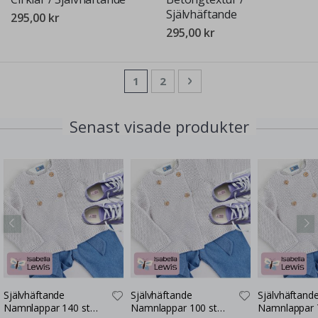
Självhäftande
295,00 kr
295,00 kr
Sida
You're currently reading page
Sida
Sida
Nästa
1
2
Senast visade produkter
Självhäftande
Självhäftande
Självhäftand
Namnlappar 140 st
Namnlappar 100 st
Namnlappar 