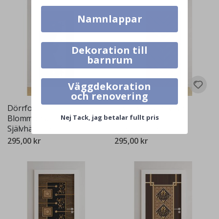
Namnlappar
Dekoration till
barnrum
Väggdekoration
och renovering
Dörrfolie -
Dörrfolie - Chevron
Blommönster /
trädesign /
Nej Tack, jag betalar fullt pris
Självhäftande
självhäftande
295,00 kr
295,00 kr