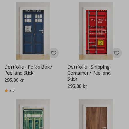
Dörrfolie - Police Box /
Dörrfolie - Shipping
Peel and Stick
Container / Peel and
Stick
295,00 kr
295,00 kr
Betyg:
utav 5 stjärnor
3.7