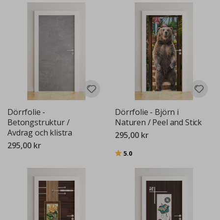
Dörrfolie -
Dörrfolie - Björn i
Betongstruktur /
Naturen / Peel and Stick
Avdrag och klistra
295,00 kr
295,00 kr
Betyg:
utav 5 stjärnor
5.0