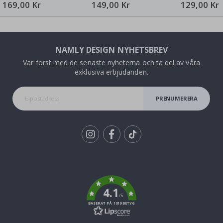
30x13 mm
30x13 mm
30x13 mm
169,00 Kr
149,00 Kr
129,00 Kr
NAMLY DESIGN NYHETSBREV
Var först med de senaste nyheterna och ta del av våra
exklusiva erbjudanden.
PRENUMERERA
Tik
To
k
4.1
/5
BASERAT PÅ 1019 BETYG