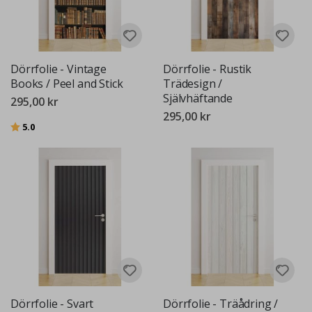
Dörrfolie - Vintage
Dörrfolie - Rustik
Books / Peel and Stick
Trädesign /
Självhäftande
295,00 kr
295,00 kr
Betyg:
utav 5 stjärnor
5.0
Dörrfolie - Svart
Dörrfolie - Träådring /