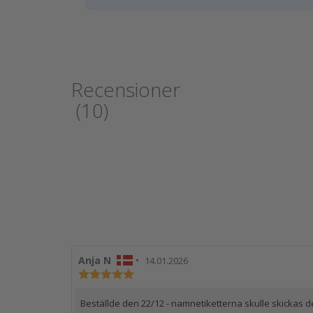
Recensioner
(
10
)
Recensionsförfattare:
Anja N
•
Recensionsdatum:
14.01.2026
Recensionsbetyg:
5.0
utav
Recensionstext:
Beställde den 22/12 - namnetiketterna skulle skickas d
5