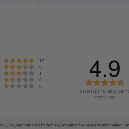
4.9
Betyg: 5 utav 5 stjärnor
röster
17
Betyg: 4 utav 5 stjärnor
röster
0
Betyg: 3 utav 5 stjärnor
röster
1
Betyg: 2 utav 5 stjärnor
röster
0
Be
Betyg: 1 utav 5 stjärnor
röster
0
4.
Baserat på 18 betyg och 1
ut
recensioner
5
st
en 23/12, men har inte fått dem än, och mina mejl besvaras inte heller! P