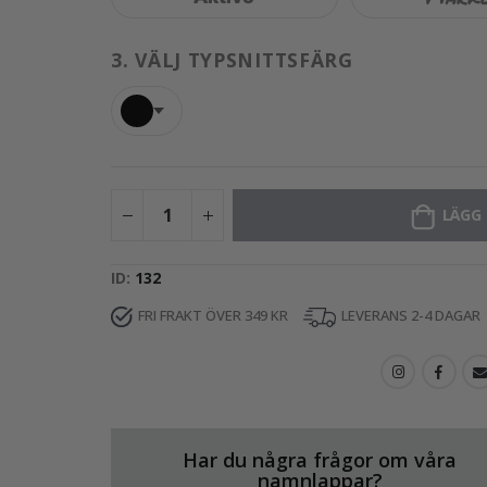
3.
VÄLJ TYPSNITTSFÄRG
LÄGG 
ID
132
FRI FRAKT ÖVER 349 KR
LEVERANS 2-4 DAGAR
Har du några frågor om våra
namnlappar?