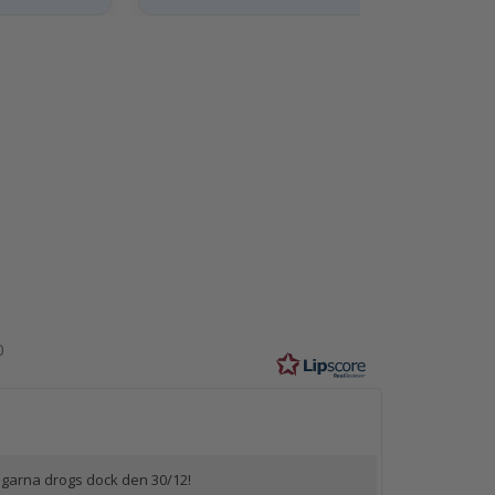
tyg:
9
0
av
järnor
engarna drogs dock den 30/12!