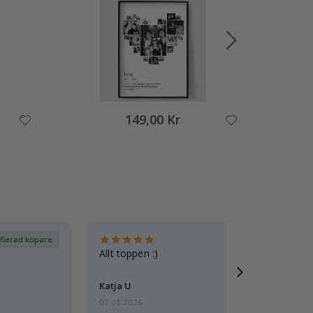
149,00 Kr
ifierad köpare
Ver
Allt toppen :)
Katja U
07.08.2026