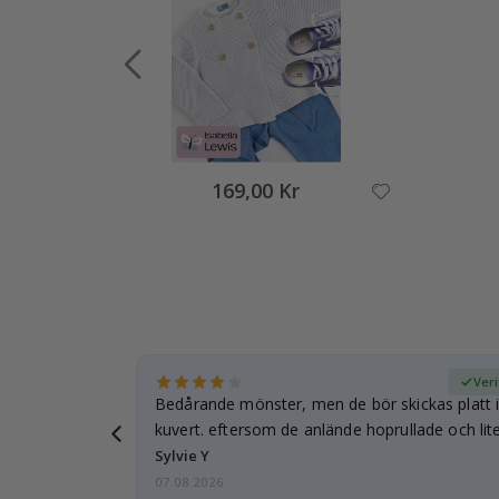
169,00 Kr
fierad köpare
Veri
Bedårande mönster, men de bör skickas platt i 
kuvert. eftersom de anlände hoprullade och lite
…
Sylvie Y
07.08.2026