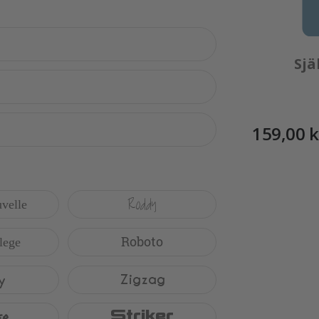
89,00 Kr
Sjä
159,00 k
Roddy
velle
Roboto
lege
y
Zigzag
er
Striker