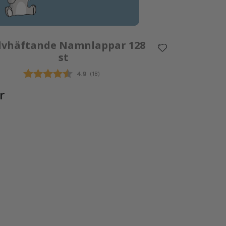
lvhäftande Namnlappar 128
st
Snittbetyg:
4.9
(
röster:
18
)
r