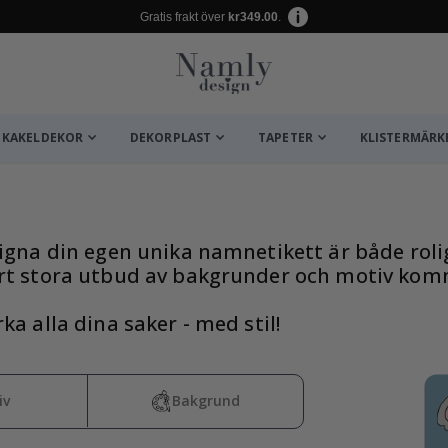
Gratis frakt över
kr349.00
.
KAKELDEKOR
DEKORPLAST
TAPETER
KLISTERMÄRK
ta ✔
igna din egen unika namnetikett är både rolig
rt stora utbud av bakgrunder och motiv kom
ka alla dina saker - med stil!
iv
Bakgrund
/ Välj storlek / Stripes green-cream