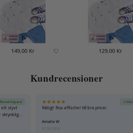
149,00 Kr
129,00 Kr
Kundrecensioner
fierad köpare
Ver
ett styvt
Riktigt fina affischer till bra priser.
 skrynkliga,
Amalie W
07.08.2026