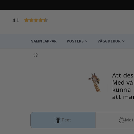
4.1
Baserat på 1032 betyg
NAMNLAPPAR
POSTERS
VÄGGDEKOR
Du kanske också gillar det
Att des
Med vå
kunna
att mär
Text
Mot
Självhäftande klistermärken – Trofast Box Decals 