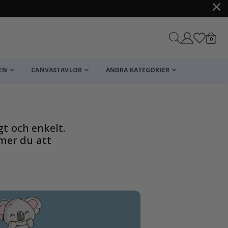
artikl
0
Kundv
EN
CANVASTAVLOR
ANDRA KATEGORIER
Kundvagn
Till kassan
t och enkelt.
mer du att
Personliga Pos