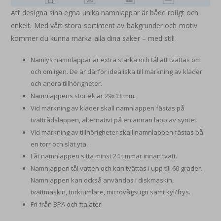
Att designa sina egna unika namnlappar är både roligt och
enkelt. Med vårt stora sortiment av bakgrunder och motiv
kommer du kunna märka alla dina saker – med stil!
Namlys namnlappar är extra starka och tål att tvättas om
och om igen. De är därför idealiska till märkning av kläder
och andra tillhörigheter.
Namnlappens storlek är 29x13 mm.
Vid märkning av kläder skall namnlappen fästas på
tvättrådslappen, alternativt på en annan lapp av syntet
Vid märkning av tillhörigheter skall namnlappen fästas på
en torr och slät yta.
Låt namnlappen sitta minst 24 timmar innan tvätt.
Namnlappen tål vatten och kan tvättas i upp till 60 grader.
Namnlappen kan också användas i diskmaskin,
tvättmaskin, torktumlare, microvågsugn samt kyl/frys.
Fri från BPA och ftalater.