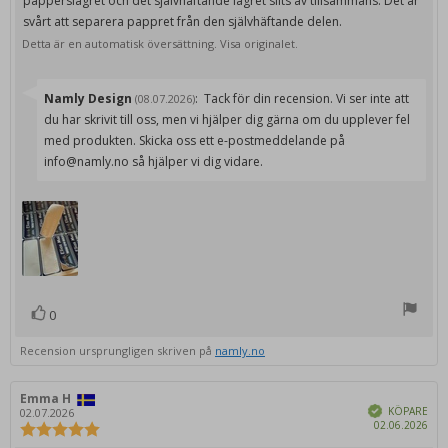
papperslagret och det självhäftande lagret slits av tillsammans. Det är
svårt att separera pappret från den självhäftande delen.
Detta är en automatisk översättning. Visa originalet.
Svara
Namly Design
:
Tack för din recension. Vi ser inte att
(08.07.2026)
från:
du har skrivit till oss, men vi hjälper dig gärna om du upplever fel
med produkten. Skicka oss ett e-postmeddelande på
info@namly.no så hjälper vi dig vidare.
0
röst(er)
Rösta
upp
Recension ursprungligen skriven på
namly.no
Recensionsförfattare:
Emma H
Recensionsdatum:
Bekräftad
KÖPARE
02.07.2026
Köp
02.06.2026
Recensionsbetyg:
5.0