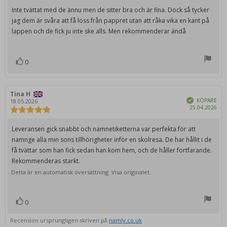
utav
Recensionstext:
Inte tvättat med de ännu men de sitter bra och är fina. Dock så tycker
5
jag dem är svåra att få loss från pappret utan att råka vika en kant på
stjärnor
lappen och de fick ju inte ske alls. Men rekommenderar ändå
0
röst(er)
Rösta
upp
Recensionsförfattare:
Tina H
Recensionsdatum:
Bekräftad
KÖPARE
18.05.2026
Köp
25.04.2026
Recensionsbetyg:
5.0
utav
Recensionstext:
Leveransen gick snabbt och namnetiketterna var perfekta för att
5
namnge alla min sons tillhörigheter inför en skolresa. De har hållit i de
stjärnor
få tvättar som han fick sedan han kom hem, och de håller fortfarande.
Rekommenderas starkt.
Detta är en automatisk översättning. Visa originalet.
0
röst(er)
Rösta
upp
Recension ursprungligen skriven på
namly.co.uk