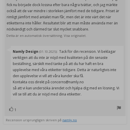
fick nu började dock lossna efter bara några tvättar, och jag märkte
också att de var mindre i storleken jämfört med de tidigare. Priset är
rimligt jämfört med antalet man får, men det är inte värt det när
etiketterna inte håller. Resultatet blir att man måste använda mer än
nödvändigt och därmed tar slut mycket snabbare.
Detta är en automatisk översättning. Visa originalet.
Svara
Namly Design
:
Tack för din recension. Vi beklagar
(01.10.2025)
från:
verkligen att du inte är nöjd med kvaliteten på din senaste
beställning, särskilt med tanke på att du har haft en bra
upplevelse med våra etiketter tidigare. Detta är naturligtvis inte
den upplevelse vi vill att våra kunder ska få.
Kontakta oss direkt på concerns@namly.no
så att vi kan undersöka ärendet och hjälpa dig med en lösning. Vi
vill se till att du är nöjd med dina etiketter.
1
röst(er)
Rösta
upp
Recension ursprungligen skriven på
namly.no