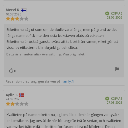
Recensionsförfattare:
Mervi K
Recensionsdatum:
Bekräftad
KÖPARE
10.07.2026
Köp
28.06.2026
Recensionsbetyg:
3.0
utav
Recensionstext:
Etiketterna såg ut som om de skulle vara långa, men på grund av det
5
långa namnet fick inte den sista bokstaven plats på etiketten.
stjärnor
Etiketterna är också ganska svåra att ta bort från ramen, vilket gör att
vissa av etiketterna blir skrynkliga och slösa.
Detta är en automatisk översättning. Visa originalet.
0
röst(er)
Rösta
upp
Recension ursprungligen skriven på
namly.fi
Recensionsförfattare:
Aylin S
Recensionsdatum:
Bekräftad
KÖPARE
24.09.2025
Köp
27.08.2025
Recensionsbetyg:
2.0
utav
Recensionstext:
Kvaliteten på namnetiketterna jag beställde den här gången var tyvärr
5
en besvikelse. Jag beställde här för ungefär två år sedan, och kvaliteten
stjärnor
var mycket bättre då – de sitter fortfarande bra på kläderna. De jag