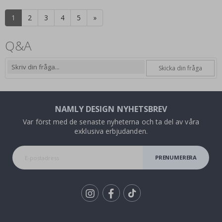
1
2
3
4
5
»
Q&A
Skicka din fråga
NAMLY DESIGN NYHETSBREV
Var först med de senaste nyheterna och ta del av våra
exklusiva erbjudanden.
PRENUMERERA
Tik
To