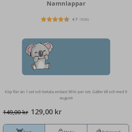
Namnlappar
st
149,00 Kr
Snittbetyg:
4.7
(
röster:
1020
)
Köp fler än 1 set och betala endast 99 kr per set. Gäller till och med 9
augusti
129,00 kr
149,00 kr
Text
Motiv
Bakgrund