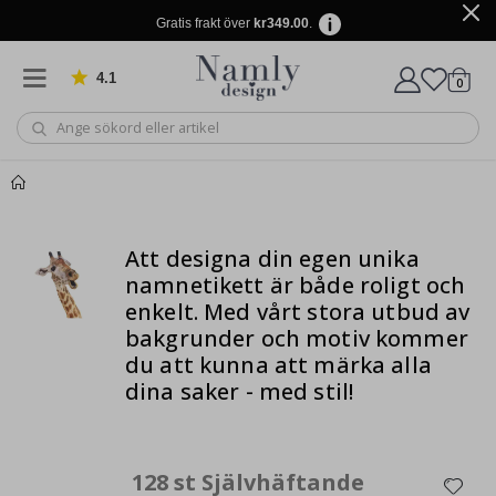
Gratis frakt över
kr349.00
.
4.1
Baserat på 1029 betyg
artikl
0
Kundv
Du kanske också
Kundvagn
Att designa din egen unika
gillar detta ✔
Till kassan
namnetikett är både roligt och
enkelt.
Med vårt stora utbud av
bakgrunder och motiv kommer
du att kunna
att märka alla
dina saker - med stil!
128 st Självhäftande
Personlig Poster - Familj Svartvitt Fotokollage - 9 Foton
Sj