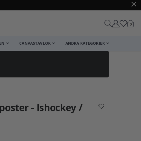
artikl
0
Kundv
EN
CANVASTAVLOR
ANDRA KATEGORIER
Kundvagn
Till kassan
poster - Ishockey /