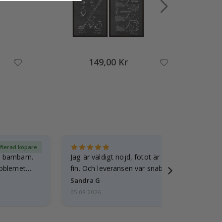
149,00 Kr
ifierad köpare
Ver
t barnbarn.
Jag är väldigt nöjd, fotot är välgjort och ram
roblemet
fin. Och leveransen var snabb.
Sandra G
05.08.2026