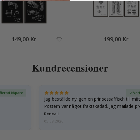
149,00 Kr
199,00 Kr
Kundrecensioner
fierad köpare
Ver
Jag beställde nyligen en prinsessaffisch till mit
Postern var något fraktskadad. Jag mailade p
och…
Renea L
05.08.2026