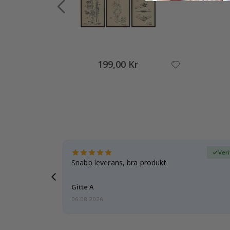
199,00 Kr
fierad köpare
Veri
dotter var
Snabb leverans, bra produkt
Gitte A
06.08.2026