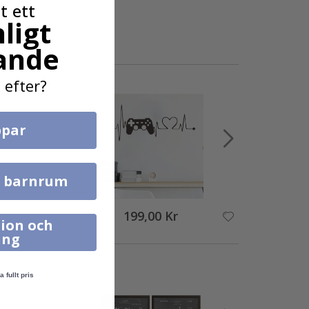
t ett
ligt
ande
 efter?
par
l barnrum
199,00 Kr
ion och
ing
a fullt pris