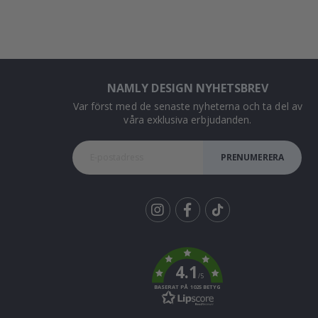
NAMLY DESIGN NYHETSBREV
Var först med de senaste nyheterna och ta del av
våra exklusiva erbjudanden.
PRENUMERERA
Tik
To
k
4.1
/5
BASERAT PÅ 1025 BETYG