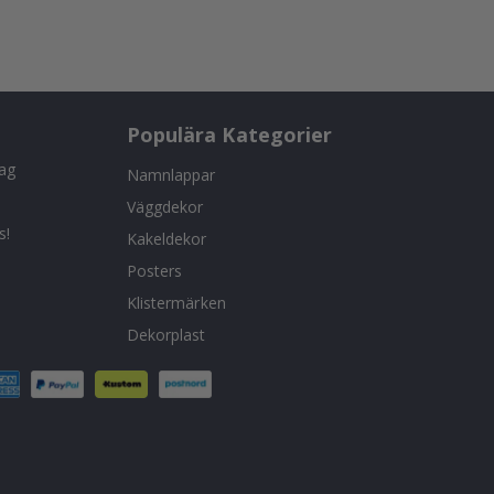
Populära Kategorier
tag
Namnlappar
Väggdekor
s!
Kakeldekor
Posters
Klistermärken
Dekorplast