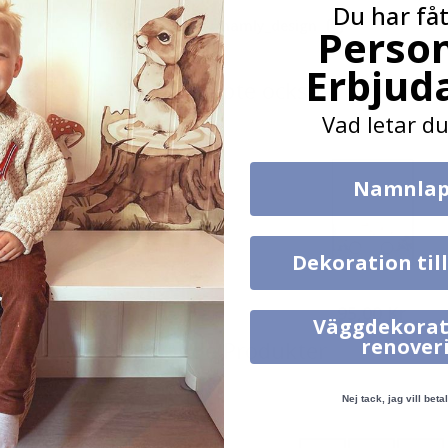
Du har fåt
Tagga ditt med #namly_design
Person
Erbjud
Andra köpte också
Vad letar du
Namnlap
Dekoration til
129,00 Kr
95,00 Kr
Väggdekorat
renover
Liknande Produkter
Nej tack, jag vill betal