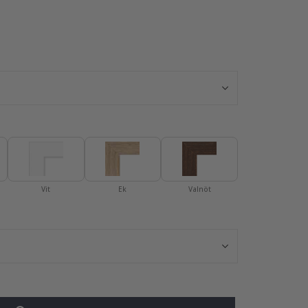
Affisch – Hocke
Vit
Ek
Valnöt