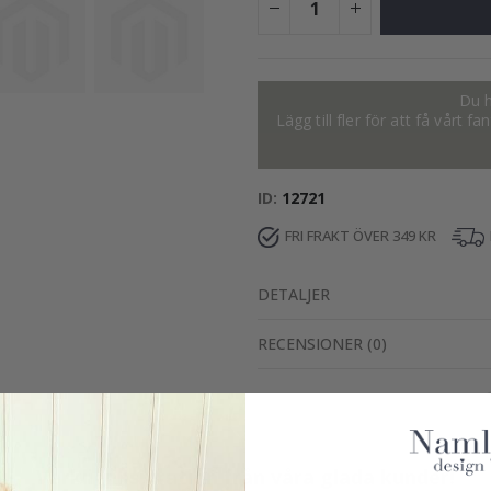
Du h
Lägg till fler för att få vårt 
ID
12721
FRI FRAKT ÖVER 349 KR
DETALJER
RECENSIONER
(
0
)
Verklig inspiration från våra glada kunder!