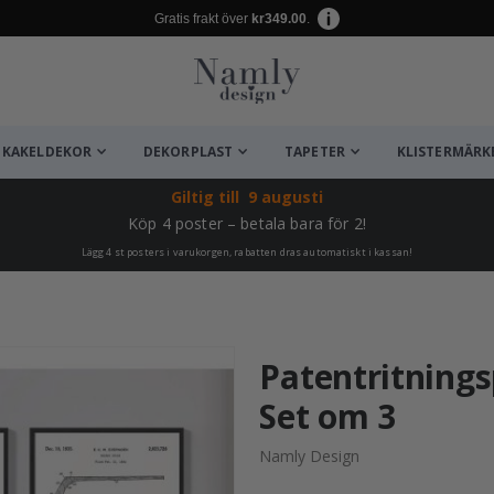
Gratis frakt över
kr349.00
.
KAKELDEKOR
DEKORPLAST
TAPETER
KLISTERMÄRK
Giltig till
9 augusti
Köp 4 poster – betala bara för 2!
Lägg 4 st posters i varukorgen, rabatten dras automatiskt i kassan!
ta ✔
Patentritnings
Set om 3
Namly Design