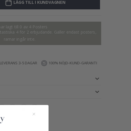
LÄGG TILL I KUNDVAGNEN
ar lagt till 0 av 4 Posters
fantastiska 4 för 2 erbjudande. Gäller endast posters,
ramar ingår inte.
LEVERANS 3-5 DAGAR
100% NÖJD-KUND-GARANTI