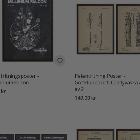
tritningsposter -
Patentritning Poster -
nnium Falcon
Golfklubba och Caddyväska /
av 2
 kr
149,00 kr