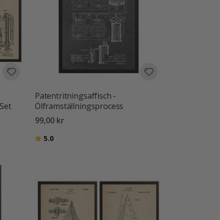
Patentritningsaffisch -
 Set
Ölframställningsprocess
99,00 kr
Betyg:
utav 5 stjärnor
5.0