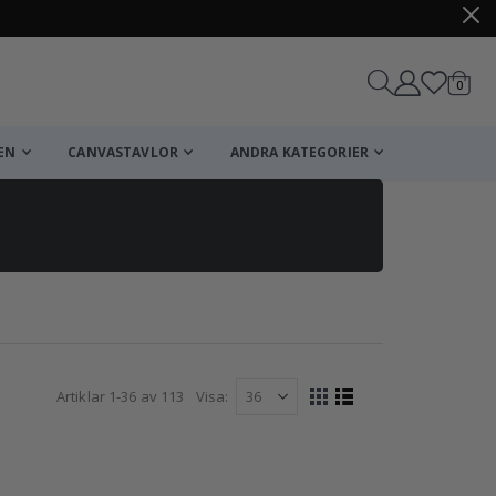
artikl
0
Kundv
EN
CANVASTAVLOR
ANDRA KATEGORIER
Artiklar
1
-
36
av
113
Visa
Visa
Rutnät
Listvy
som