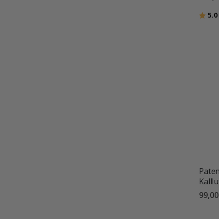
Betyg
5.0
Paten
Kalll
99,00