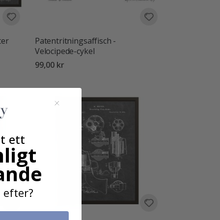
ter
Patentritningsaffisch -
Velocipede-cykel
99,00 kr
t ett
ligt
ande
 efter?