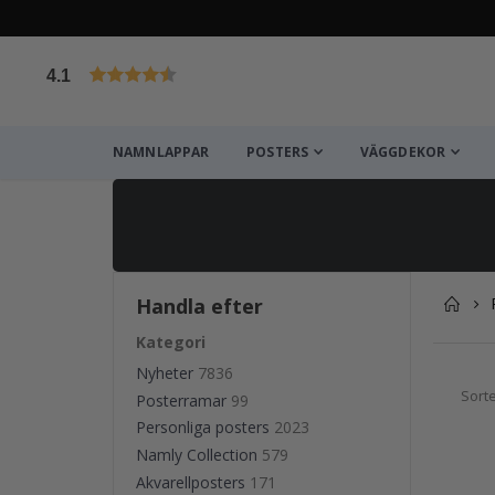
4.1
Baserat på 1025 betyg
NAMNLAPPAR
POSTERS
VÄGGDEKOR
Handla efter
Kategori
Nyheter
7836
Sort
Posterramar
99
Personliga posters
2023
Namly Collection
579
Akvarellposters
171