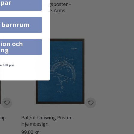
par
Patentritningsposter -
Revolving Fire-Arms
99,00 kr
l barnrum
ion och
ing
a fullt pris
ump
Patent Drawing Poster -
Hjälmdesign
99,00 kr