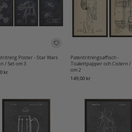
tritning Poster - Star Wars
Patentritningsaffisch -
n / Set om 3
Toalettpapper och Cistern /
om 2
0 kr
149,00 kr