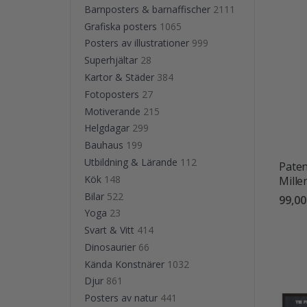
Barnposters & barnaffischer
2111
Grafiska posters
1065
Posters av illustrationer
999
Superhjältar
28
Kartor & Städer
384
Fotoposters
27
Motiverande
215
Helgdagar
299
Bauhaus
199
Utbildning & Lärande
112
Paten
Kök
148
Mille
Bilar
522
99,00
Yoga
23
Svart & Vitt
414
Dinosaurier
66
Kända Konstnärer
1032
Djur
861
Posters av natur
441