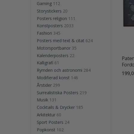
Gaming
112
Storystickers
20
Posters religion
111
Konstposters
2033
Fashion
345
Posters med text & citat
624
Motorsportbanor
35
Kalenderposters
22
Paten
Kalligrafi
61
Fordo
Rymden och astronomi
284
199,0
Modifierad konst
146
Årstider
299
Surrealistiska Posters
219
Musik
131
Cocktails & Drycker
185
Arkitektur
60
Sport Posters
24
Popkonst
102