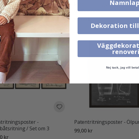
Namnlap
tritningsposter - Cistern
Patentritningsposter -
attenklosetter
Golfklubba
 kr
99,00 kr
Dekoration til
Väggdekorat
renover
Nej tack, jag vill betal
tritningsposter -
Patentritningsposter - Ölp
båtsritning / Set om 3
99,00 kr
0 kr