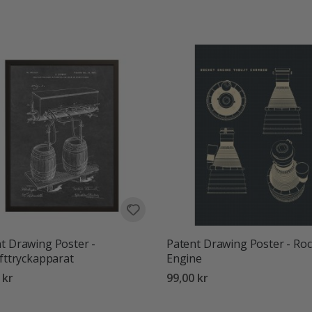
:
utav 5 stjärnor
t Drawing Poster -
Patent Drawing Poster - Roc
ufttryckapparat
Engine
 kr
99,00 kr