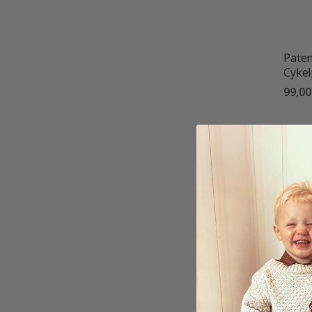
Paten
Cykel
99,00