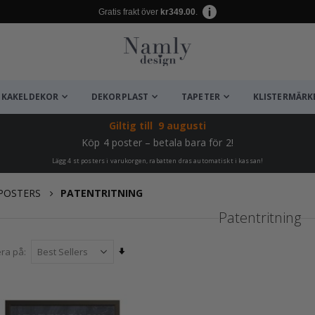
Gratis frakt över
kr349.00
.
KAKELDEKOR
DEKORPLAST
TAPETER
KLISTERMÄRK
Giltig till
9 augusti
Köp 4 poster – betala bara för 2!
Lägg 4 st posters i varukorgen, rabatten dras automatiskt i kassan!
POSTERS
PATENTRITNING
Patentritning
Sätt
era på
stigande
sortering