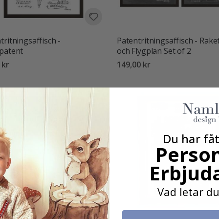
tritningsaffisch -
Patentritningsaffisch - Rake
patent
och Flygplan Set of 2
 kr
149,00 kr
Du har fåt
Person
Erbjud
Vad letar du