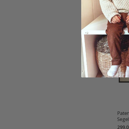
Paten
för v
99,00
Paten
Segel
299,0