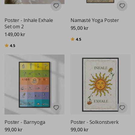
Poster - Inhale Exhale
Namasté Yoga Poster
Set om 2
95,00 kr
149,00 kr
Betyg:
utav 5 stjärnor
4.5
Betyg:
utav 5 stjärnor
4.5
Poster - Barnyoga
Poster - Solkonstverk
99,00 kr
99,00 kr