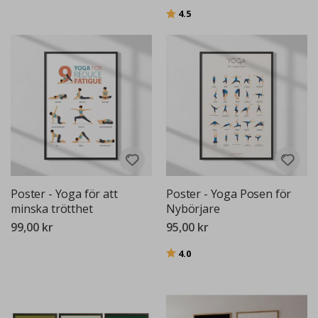
Betyg:
utav 5 stjärnor
4.5
Poster - Yoga för att
Poster - Yoga Posen för
minska trötthet
Nybörjare
99,00 kr
95,00 kr
Betyg:
utav 5 stjärnor
4.0