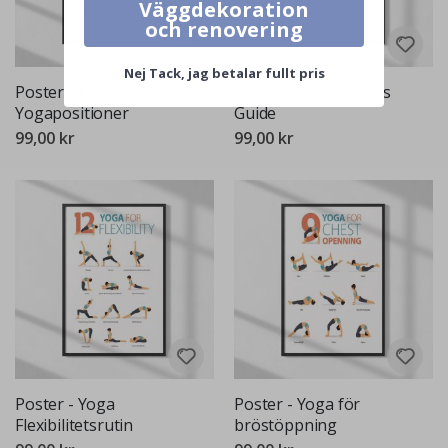
Väggdekoration
och renovering
Nej Tack, jag betalar fullt pris
Poster - Enkla
Poster - Yoga Asanas
Yogapositioner
Guide
99,00 kr
99,00 kr
Poster - Yoga
Poster - Yoga för
Flexibilitetsrutin
bröstöppning