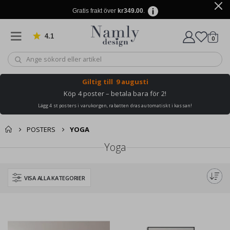
Gratis frakt över
kr349.00
.
4.1
Baserat på 1023 betyg
artikl
0
Kundv
Giltig till
9 augusti
Köp 4 poster – betala bara för 2!
Lägg 4 st posters i varukorgen, rabatten dras automatiskt i kassan!
POSTERS
YOGA
Yoga
VISA ALLA KATEGORIER