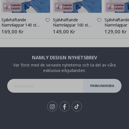
Självhäftande
Självhäftande
Självhäftand
Namnlappar 140 st
Namnlappar 100 st
Namnlappar 
30x13 mm
30x13 mm
30x13 mm
169,00 Kr
149,00 Kr
129,00 Kr
NAMLY DESIGN NYHETSBREV
Var först med de senaste nyheterna och ta del av våra
exklusiva erbjudanden.
PRENUMERERA
Tik
To
k