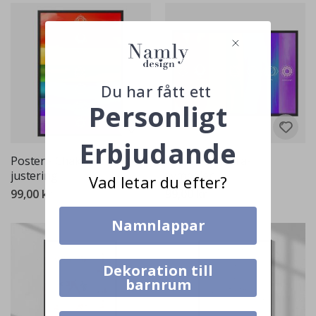
Du har fått ett
Personligt
Erbjudande
Poster - Chakra-
Poster - Chakra-
justering
symboler
Vad letar du efter?
99,00 kr
99,00 kr
Namnlappar
Dekoration till
barnrum