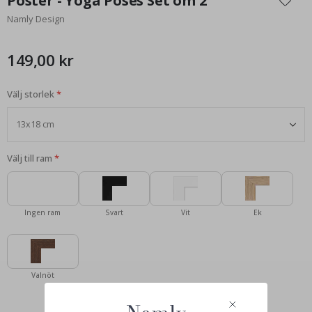
Poster - Yoga Poses Set om 2
början
Namly Design
av
bildgalleriet
149,00 kr
Välj storlek
Välj till ram
Ingen ram
Svart
Vit
Ek
Valnöt