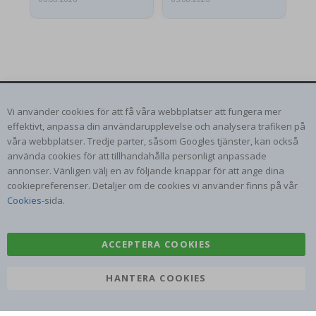
NAMLY DESIGN NYHETSBREV
Vi använder cookies för att få våra webbplatser att fungera mer
Var först med de senaste nyheterna och ta del av våra
effektivt, anpassa din användarupplevelse och analysera trafiken på
exklusiva erbjudanden.
våra webbplatser. Tredje parter, såsom Googles tjänster, kan också
använda cookies för att tillhandahålla personligt anpassade
annonser. Vänligen välj en av följande knappar för att ange dina
PRENUMERERA
cookiepreferenser. Detaljer om de cookies vi använder finns på vår
Cookies
-sida.
Tik
ACCEPTERA COOKIES
To
k
HANTERA COOKIES
4.1
/5