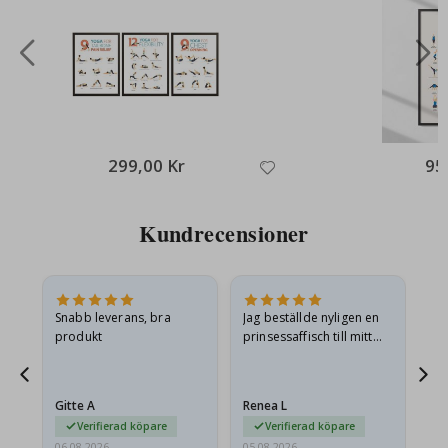
299,00 Kr
95
Kundrecensioner
Snabb leverans, bra
Jag beställde nyligen en
Jag
produkt
prinsessaffisch till mitt
är
t.
barnbarn. Postern var
oc
något fraktskadad. Jag
va
äg
mailade problemet och…
Gitte A
Renea L
Sa
Verifierad köpare
Verifierad köpare
06.08.2026
05.08.2026
05.