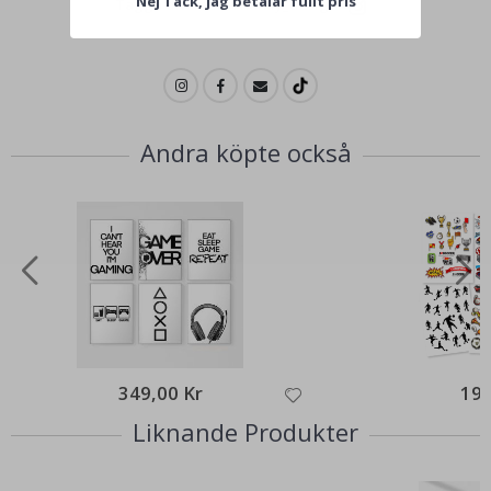
Nej Tack, jag betalar fullt pris
Tagga ditt med #namly_design
Andra köpte också
349,00 Kr
199
Liknande Produkter