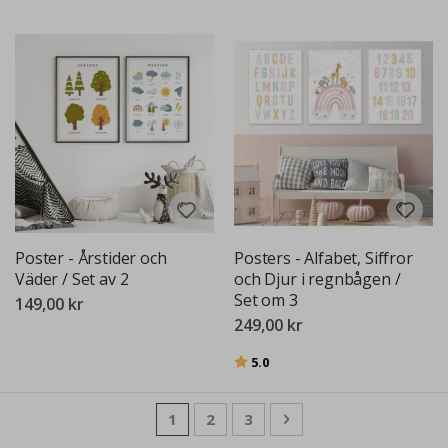
Poster - Årstider och
Posters - Alfabet, Siffror
Väder / Set av 2
och Djur i regnbågen /
Set om 3
149,00 kr
249,00 kr
Betyg:
utav 5 stjärnor
5.0
Sida
You're currently reading page
Sida
Sida
Sida
Nästa
1
2
3