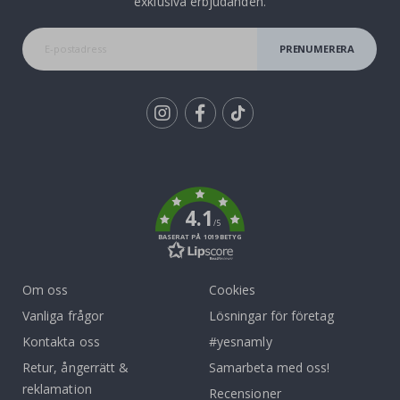
exklusiva erbjudanden.
PRENUMERERA
Tik
To
k
4.1
/5
BASERAT PÅ 1019 BETYG
Om oss
Cookies
Vanliga frågor
Lösningar för företag
Kontakta oss
#yesnamly
Retur, ångerrätt &
Samarbeta med oss!
reklamation
Recensioner