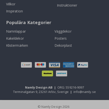
Villkor
Instruktioner
Inspiration
Populära Kategorier
Namnlappar
Väggdekor
Kakeldekor
Posters
Klistermärken
Dekorplast
Namly Design AB
|
ORG: 559216-9097
Terminalgatan 9, 23261 Arlöv, Sverige
|
info@namly.se
© Namly Design 2026