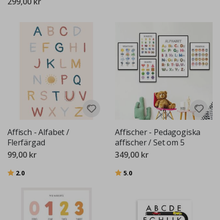
299,00 kr
Affisch - Alfabet /
Affischer - Pedagogiska
Flerfärgad
affischer / Set om 5
99,00 kr
349,00 kr
Betyg:
utav 5 stjärnor
Betyg:
utav 5 stjärnor
2.0
5.0