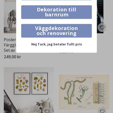
Dekoration till
barnrum
Väggdekoration
och renovering
Poster - Barnens
Poster - Framgång
Nej Tack, jag betalar fullt pris
Färgglada Motivation /
Inspiration
Set av 4
99,00 kr
249,00 kr