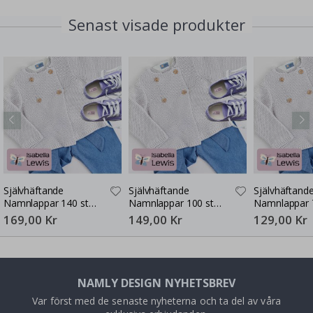
Senast visade produkter
Självhäftande
Självhäftande
Självhäftand
Namnlappar 140 st
Namnlappar 100 st
Namnlappar 
30x13 mm
30x13 mm
30x13 mm
169,00 Kr
149,00 Kr
129,00 Kr
NAMLY DESIGN NYHETSBREV
Var först med de senaste nyheterna och ta del av våra