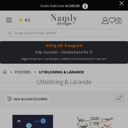
Gratis frakt över
kr349.00
.
4.1
Baserat på 1019 betyg
artikl
0
Kundv
Giltig till
9 augusti
Köp 4 poster – betala bara för 2!
Lägg 4 st posters i varukorgen, rabatten dras automatiskt i kassan!
POSTERS
UTBILDNING & LÄRANDE
Utbildning & Lärande
VISA ALLA KATEGORIER