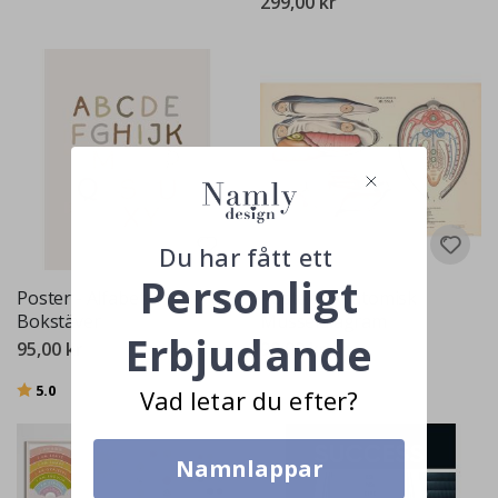
299,00 kr
Du har fått ett
Personligt
Poster - Alfabetet
Poster - Anatomisk
Bokstäver
Musseldiagram
Erbjudande
95,00 kr
99,00 kr
Betyg:
utav 5 stjärnor
5.0
Vad letar du efter?
Namnlappar