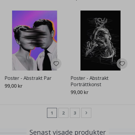
Poster - Abstrakt Par
Poster - Abstrakt
Porträttkonst
99,00 kr
99,00 kr
Sida
You're currently reading page
Sida
Sida
Sida
Nästa
1
2
3
Senast visade produkter