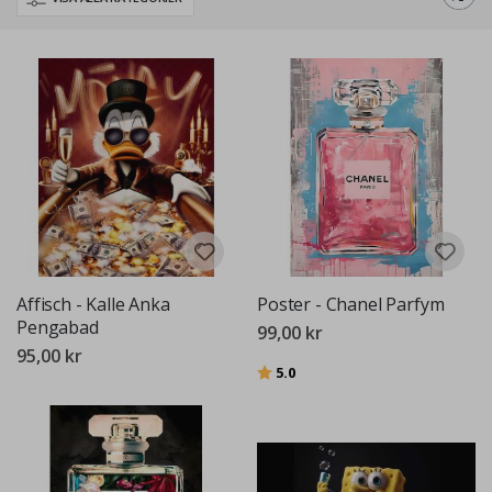
förvandla ditt utrymme med den slående estetiken av popkonst.
Affisch - Kalle Anka
Poster - Chanel Parfym
Pengabad
99,00 kr
95,00 kr
Betyg:
utav 5 stjärnor
5.0