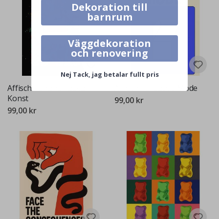
Dekoration till
barnrum
Väggdekoration
och renovering
Nej Tack, jag betalar fullt pris
Affisch - Chanelflaska
Affisch - Creative Mode
Konst
99,00 kr
99,00 kr