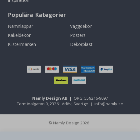
Inspiration
Populära Kategorier
Namnlappar
Väggdekor
Kakeldekor
Posters
Klistermärken
Dekorplast
Namly Design AB
|
ORG: 559216-9097
Terminalgatan 9, 23261 Arlöv, Sverige
|
info@namly.se
© Namly Design 2026