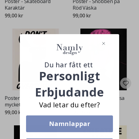
Poster - Skateboard
Poster - Snobben på
Karaktär
Röd Väska
99,00 kr
99,00 kr
Du har fått ett
Personligt
Erbjudande
Poster - Tänk inte för
Affisch - Abstrakt Rosa
Vad letar du efter?
mycket
Huvud
99,00 kr
99,00 kr
Namnlappar