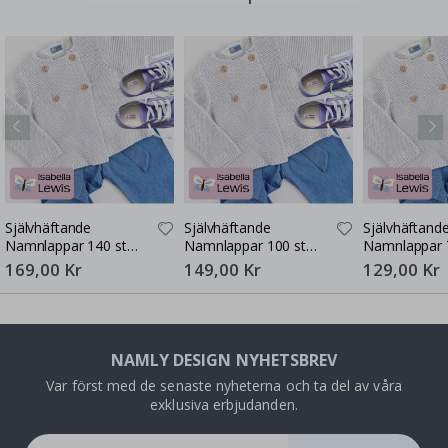
Självhäftande
Självhäftande
Självhäftand
Namnlappar 140 st
Namnlappar 100 st
Namnlappar 
30x13 mm
30x13 mm
30x13 mm
169,00 Kr
149,00 Kr
129,00 Kr
NAMLY DESIGN NYHETSBREV
Var först med de senaste nyheterna och ta del av våra
exklusiva erbjudanden.