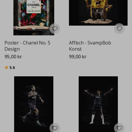
Poster - Chanel No. 5
Affisch - SvampBob
Design
Konst
95,00 kr
99,00 kr
Betyg:
utav 5 stjärnor
5.0