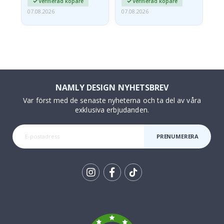
Verifierad köpare
Verifierad köpare
07.08.2026
07.08.2026
07.
NAMLY DESIGN NYHETSBREV
Var först med de senaste nyheterna och ta del av våra
exklusiva erbjudanden.
PRENUMERERA
Tik
To
k