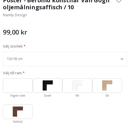
Poster - Berömd konstnär Van Gogh
början
oljemålningsaffisch / 10
av
Namly Design
bildgalleriet
99,00 kr
Välj storlek
Välj till ram
Ingen ram
Svart
Vit
Ek
Valnöt