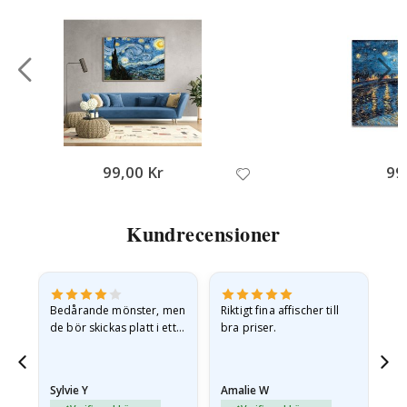
99,00 Kr
99
Kundrecensioner
Bedårande mönster, men
Riktigt fina affischer till
All
de bör skickas platt i ett
bra priser.
styvt kuvert. eftersom de
anlände hoprullade och
lite skrynkliga,…
Sylvie Y
Amalie W
Ka