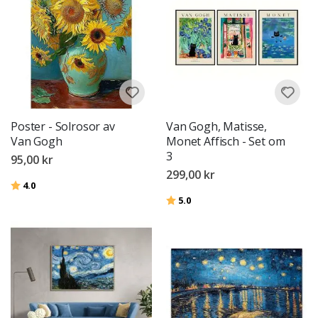
Poster - Solrosor av
Van Gogh, Matisse,
Van Gogh
Monet Affisch - Set om
3
95,00 kr
299,00 kr
Betyg:
utav 5 stjärnor
4.0
Betyg:
utav 5 stjärnor
5.0