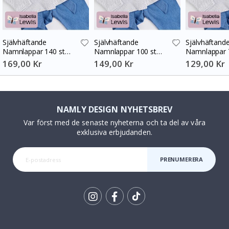
Självhäftande
Självhäftande
Självhäftand
Namnlappar 140 st
Namnlappar 100 st
Namnlappar 
30x13 mm
30x13 mm
30x13 mm
169,00 Kr
149,00 Kr
129,00 Kr
NAMLY DESIGN NYHETSBREV
Var först med de senaste nyheterna och ta del av våra
exklusiva erbjudanden.
PRENUMERERA
Tik
To