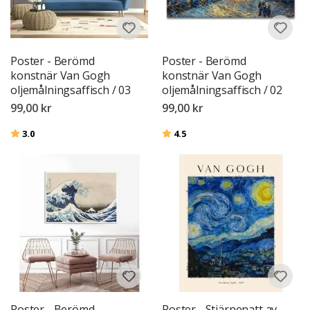
Poster - Berömd
Poster - Berömd
konstnär Van Gogh
konstnär Van Gogh
oljemålningsaffisch / 03
oljemålningsaffisch / 02
99,00 kr
99,00 kr
Betyg:
utav 5 stjärnor
Betyg:
utav 5 stjärnor
3.0
4.5
Poster - Berömd
Poster - Stjärnenatt av