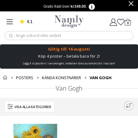
Gratis frakt över
kr349.00
.
4.1
Baserat på 1042 betyg
artikl
0
Kundv
Giltig till
16 augusti
Köp 4 poster – betala bara för 2!
Lägg 4 st posters i varukorgen, rabatten dras automatiskt i kassan!
POSTERS
KÄNDA KONSTNÄRER
VAN GOGH
Van Gogh
VISA ALLA KATEGORIER