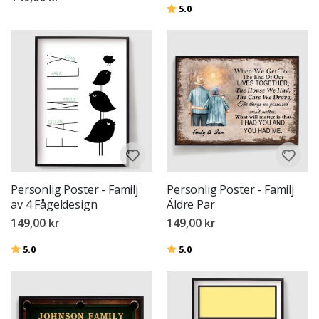
Betyg:
utav 5 stjärnor
5.0
Personlig Poster - Familj
Personlig Poster - Familj
av 4 Fågeldesign
Äldre Par
149,00 kr
149,00 kr
Betyg:
utav 5 stjärnor
Betyg:
utav 5 stjärnor
5.0
5.0