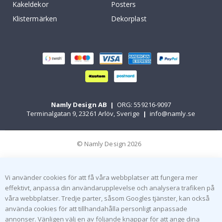
Kakeldekor
Posters
Klistermärken
Dekorplast
Namly Design AB
|
ORG: 559216-9097
Terminalgatan 9, 23261 Arlöv, Sverige
|
info@namly.se
© Namly Design 2026
Vi använder cookies för att få våra webbplatser att fungera mer
effektivt, anpassa din användarupplevelse och analysera trafiken på
våra webbplatser. Tredje parter, såsom Googles tjänster, kan också
använda cookies för att tillhandahålla personligt anpassade
annonser. Vänligen välj en av följande knappar för att ange dina