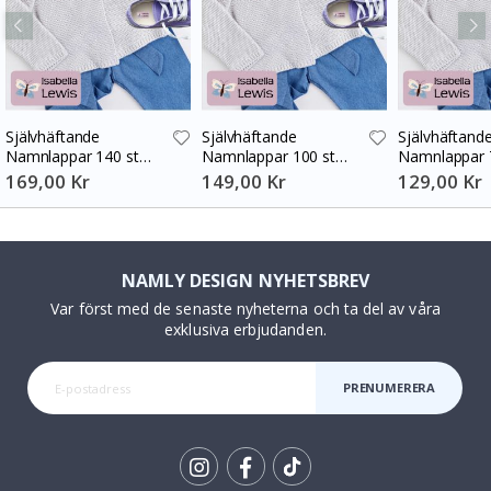
Självhäftande
Självhäftande
Självhäftand
Namnlappar 140 st
Namnlappar 100 st
Namnlappar 
30x13 mm
30x13 mm
30x13 mm
169,00 Kr
149,00 Kr
129,00 Kr
NAMLY DESIGN NYHETSBREV
Var först med de senaste nyheterna och ta del av våra
exklusiva erbjudanden.
PRENUMERERA