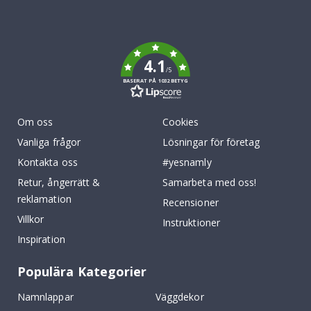
Tik
To
k
4.1
/5
BASERAT PÅ 1032 BETYG
Om oss
Cookies
Vanliga frågor
Lösningar för företag
Kontakta oss
#yesnamly
Retur, ångerrätt &
Samarbeta med oss!
reklamation
Recensioner
Villkor
Instruktioner
Inspiration
Populära Kategorier
Namnlappar
Väggdekor