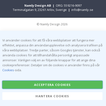
Namly Design AB
|
ORG: 559216-9097
Terminalgatan 9, 23261 Arlöv, Sverige
|
info@namly.se
© Namly Design 2026
Vi använder cookies för att få våra webbplatser att fungera mer
effektivt, anpassa din användarupplevelse och analysera trafiken på
våra webbplatser. Tredje parter, såsom Googles tjänster, kan också
använda cookies för att tillhandahålla personligt anpassade
annonser. Vänligen välj en av följande knappar för att ange dina
cookiepreferenser. Detaljer om de cookies vi använder finns på vår
Cookies
-sida.
ACCEPTERA COOKIES
HANTERA COOKIES