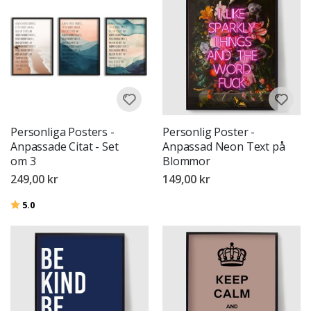
Personliga Posters -
Personlig Poster -
Anpassade Citat - Set
Anpassad Neon Text på
om 3
Blommor
249,00 kr
149,00 kr
Betyg:
utav 5 stjärnor
5.0