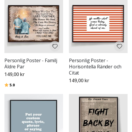
Personlig Poster - Familj
Personlig Poster -
Äldre Par
Horisontella Ränder och
Citat
149,00 kr
149,00 kr
Betyg:
utav 5 stjärnor
5.0