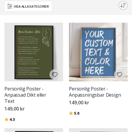
anpassade text och citatväggkonst.
VISA ALLA KATEGORIER
Personlig Poster -
Personlig Poster -
Anpassad Dikt eller
Anpassningsbar Design
Text
149,00 kr
149,00 kr
Betyg:
utav 5 stjärnor
5.0
Betyg:
utav 5 stjärnor
4.3