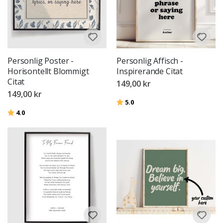
Personlig Poster -
Personlig Affisch -
Horisontellt Blommigt
Inspirerande Citat
Citat
149,00 kr
149,00 kr
Betyg:
utav 5 stjärnor
5.0
Betyg:
utav 5 stjärnor
4.0