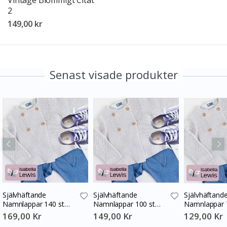
Vintage Blommigt Citat
2
149,00 kr
Senast visade produkter
Självhäftande
Självhäftande
Självhäftand
Namnlappar 140 st
Namnlappar 100 st
Namnlappar 
30x13 mm
30x13 mm
30x13 mm
169,00 Kr
149,00 Kr
129,00 Kr