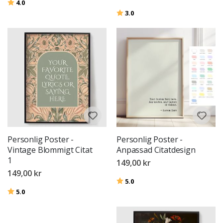
Betyg:
utav 5 stjärnor
4.0
Betyg:
utav 5 stjärnor
3.0
Personlig Poster -
Personlig Poster -
Vintage Blommigt Citat
Anpassad Citatdesign
1
149,00 kr
149,00 kr
Betyg:
utav 5 stjärnor
5.0
Betyg:
utav 5 stjärnor
5.0