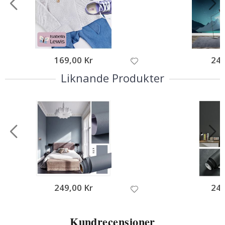
169,00 Kr
249
Liknande Produkter
249,00 Kr
249
Kundrecensioner