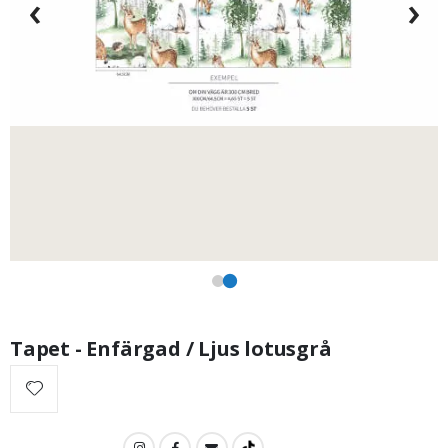
‹
›
149,00 Kr
Tapet - Enfärgad / Ljus lotusgrå