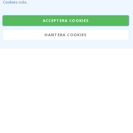
Cookies
-sida.
PRENUMERERA
ACCEPTERA COOKIES
Tik
HANTERA COOKIES
To
k
4.1
/5
BASERAT PÅ 1023 BETYG
Om oss
Cookies
Vanliga frågor
Lösningar för företag
Kontakta oss
#yesnamly
Retur, ångerrätt &
Samarbeta med oss!
reklamation
Recensioner
Villkor
Instruktioner
Inspiration