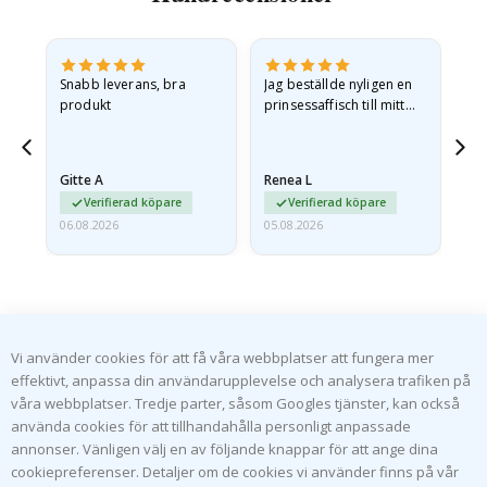
Snabb leverans, bra
Jag beställde nyligen en
Jag
produkt
prinsessaffisch till mitt
är
t.
barnbarn. Postern var
oc
något fraktskadad. Jag
va
äg
mailade problemet och…
Gitte A
Renea L
Sa
Verifierad köpare
Verifierad köpare
06.08.2026
05.08.2026
05.
Vi använder cookies för att få våra webbplatser att fungera mer
effektivt, anpassa din användarupplevelse och analysera trafiken på
NAMLY DESIGN NYHETSBREV
våra webbplatser. Tredje parter, såsom Googles tjänster, kan också
Var först med de senaste nyheterna och ta del av våra
använda cookies för att tillhandahålla personligt anpassade
exklusiva erbjudanden.
annonser. Vänligen välj en av följande knappar för att ange dina
cookiepreferenser. Detaljer om de cookies vi använder finns på vår