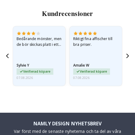
Kundrecensioner
Bedårande mönster, men
Riktigt fina affischer till
All
de bör skickas platt i ett
bra priser.
styvt kuvert. eftersom de
anlände hoprullade och
lite skrynkliga,…
Sylvie Y
Amalie W
Ka
Verifierad köpare
Verifierad köpare
07.08.2026
07.08.2026
07.
NAMLY DESIGN NYHETSBREV
Var först med de senaste nyheterna och ta del av våra