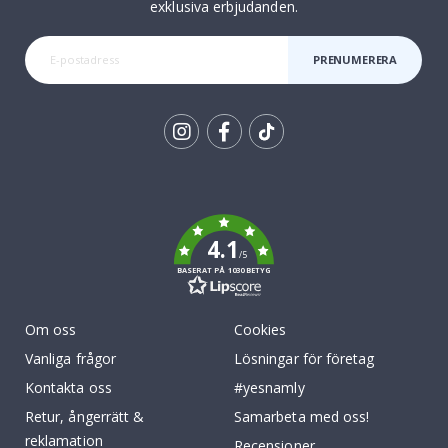
exklusiva erbjudanden.
PRENUMERERA
Tik
To
k
4.1
/5
BASERAT PÅ 1030 BETYG
Om oss
Cookies
Vanliga frågor
Lösningar för företag
Kontakta oss
#yesnamly
Retur, ångerrätt &
Samarbeta med oss!
reklamation
Recensioner