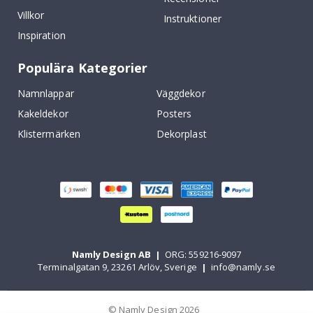
Villkor
Instruktioner
Inspiration
Populära Kategorier
Namnlappar
Väggdekor
Kakeldekor
Posters
Klistermärken
Dekorplast
Namly Design AB
|
ORG: 559216-9097
Terminalgatan 9, 23261 Arlöv, Sverige
|
info@namly.se
© Namly Design 2026