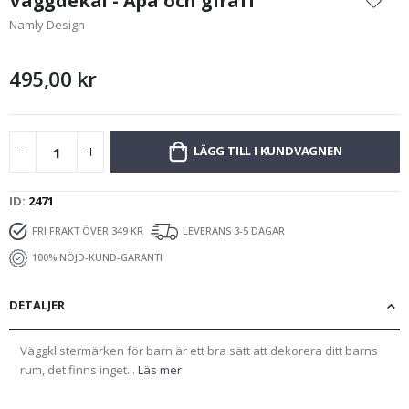
Väggdekal - Apa och giraff
början
Namly Design
av
bildgalleriet
495,00 kr
LÄGG TILL I KUNDVAGNEN
ID
2471
FRI FRAKT ÖVER 349 KR
LEVERANS 3-5 DAGAR
100% NÖJD-KUND-GARANTI
DETALJER
Väggklistermärken för barn är ett bra sätt att dekorera ditt barns
rum, det finns inget...
Läs mer