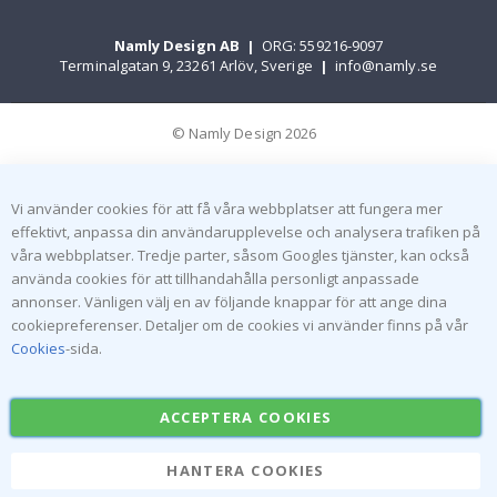
Namly Design AB
|
ORG: 559216-9097
Terminalgatan 9, 23261 Arlöv, Sverige
|
info@namly.se
© Namly Design 2026
Vi använder cookies för att få våra webbplatser att fungera mer
effektivt, anpassa din användarupplevelse och analysera trafiken på
våra webbplatser. Tredje parter, såsom Googles tjänster, kan också
använda cookies för att tillhandahålla personligt anpassade
annonser. Vänligen välj en av följande knappar för att ange dina
cookiepreferenser. Detaljer om de cookies vi använder finns på vår
Cookies
-sida.
ACCEPTERA COOKIES
HANTERA COOKIES