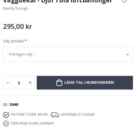
Väggdekal - Djur i blå luftballonger
början
Namly Design
av
bildgalleriet
295,00 kr
Välj storlek
LÄGG TILL I KUNDVAGNEN
ID
5949
FRI FRAKT ÖVER 349 KR
LEVERANS 3-5 DAGAR
100% NÖJD-KUND-GARANTI