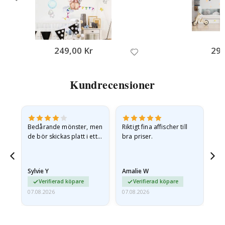
249,00 Kr
299
Kundrecensioner
Bedårande mönster, men
Riktigt fina affischer till
All
de bör skickas platt i ett
bra priser.
styvt kuvert. eftersom de
anlände hoprullade och
lite skrynkliga,…
Sylvie Y
Amalie W
Ka
Verifierad köpare
Verifierad köpare
07.08.2026
07.08.2026
07.