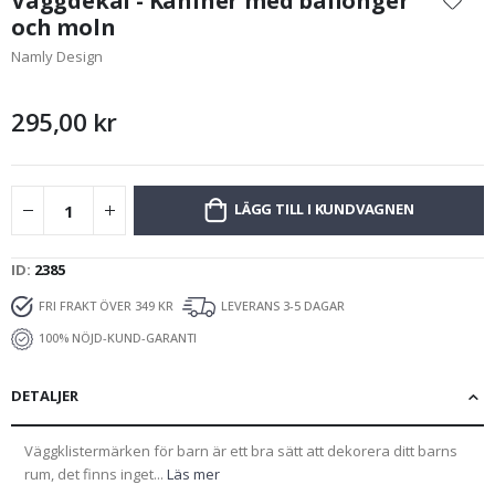
Väggdekal - Kaniner med ballonger
början
och moln
av
Namly Design
bildgalleriet
295,00 kr
LÄGG TILL I KUNDVAGNEN
ID
2385
FRI FRAKT ÖVER 349 KR
LEVERANS 3-5 DAGAR
100% NÖJD-KUND-GARANTI
DETALJER
Väggklistermärken för barn är ett bra sätt att dekorera ditt barns
rum, det finns inget...
Läs mer