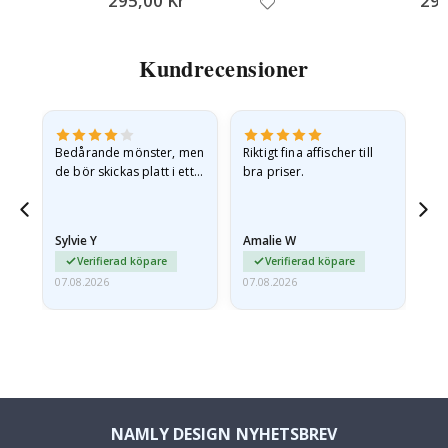
295,00 Kr
295
Kundrecensioner
Bedårande mönster, men
Riktigt fina affischer till
All
de bör skickas platt i ett
bra priser.
styvt kuvert. eftersom de
anlände hoprullade och
lite skrynkliga,…
Sylvie Y
Amalie W
Ka
Verifierad köpare
Verifierad köpare
07.08.2026
07.08.2026
07.
NAMLY DESIGN NYHETSBREV