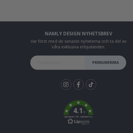
NAMLY DESIGN NYHETSBREV
Var först med de senaste nyheterna och ta del av
våra exklusiva erbjudanden.
PRENUMERERA
Tik
To
k
4.1
/5
BASERAT PÅ 1029 BETYG