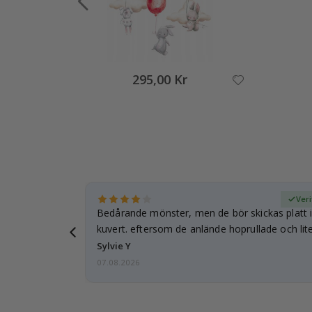
295,00 Kr
fierad köpare
Veri
Bedårande mönster, men de bör skickas platt i 
kuvert. eftersom de anlände hoprullade och lite
…
Sylvie Y
07.08.2026