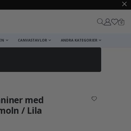
artikl
0
Kundv
EN
CANVASTAVLOR
ANDRA KATEGORIER
Kundvagn
Till kassan
aniner med
moln / Lila