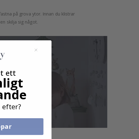
astna på grova ytor. Innan du klistrar
n skilja sig något.
t ett
ligt
ande
 efter?
par