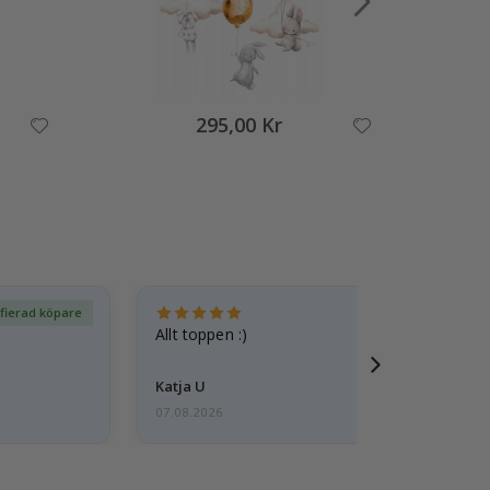
295,00 Kr
ifierad köpare
Ver
Allt toppen :)
Katja U
07.08.2026