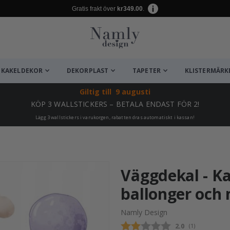
Gratis frakt över
kr349.00
.
KAKELDEKOR
DEKORPLAST
TAPETER
KLISTERMÄRK
Giltig till
9 augusti
KÖP 3 WALLSTICKERS – BETALA ENDAST FÖR 2!
Lägg 3 wallstickers i varukorgen, rabatten dras automatiskt i kassan!
ta ✔
Väggdekal - K
ballonger och 
Namly Design
Snittbetyg:
2.0
(
röster:
1
)