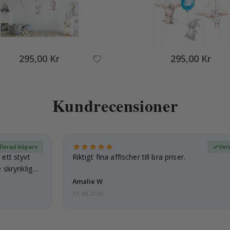
295,00 Kr
295,00 Kr
Kundrecensioner
fierad köpare
Ver
ett styvt
Riktigt fina affischer till bra priser.
 skrynkliga,
Amalie W
07.08.2026