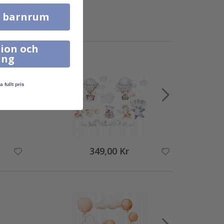
l barnrum
ion och
ing
a fullt pris
349,00 Kr