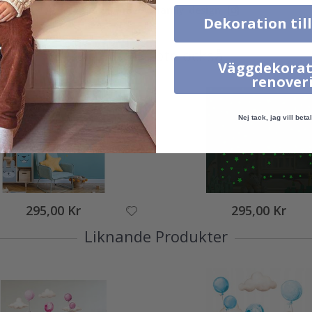
Tagga ditt med #namly_design
Dekoration til
Andra köpte också
Väggdekorat
renover
Nej tack, jag vill betal
295,00 Kr
295,00 Kr
Liknande Produkter