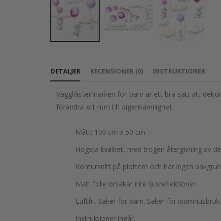
Hoppa
till
DETALJER
RECENSIONER
(
0
)
INSTRUKTIONER
början
av
Väggklistermärken för barn är ett bra sätt att deko
bildgalleriet
förändra ett rum till oigenkännlighet.
Mått: 100 cm x 50 cm
Högsta kvalitet, med trogen återgivning av d
Kontursnitt på plottern och har ingen bakgrun
Matt folie orsakar inte ljusreflektioner.
Luftfri. Säker för barn. Säker för inomhusbruk.
Instruktioner ingår.