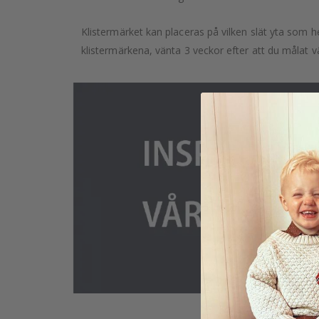
Klistermärket kan placeras på vilken slät yta som he
klistermärkena, vänta 3 veckor efter att du målat v