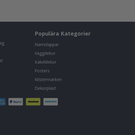
Populära Kategorier
tag
Namnlappar
Väggdekor
s!
Kakeldekor
Posters
Klistermärken
Dekorplast