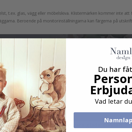
lst, t.ex. glas, vägg eller möbelskiva. Klistermärken kommer inte att f
äggarna. Beroende på monitorinställningarna kan färgerna på utskrifte
Du har fåt
Person
Erbjud
Vad letar du
Namnlap
Verklig inspiration från våra glada kunder!