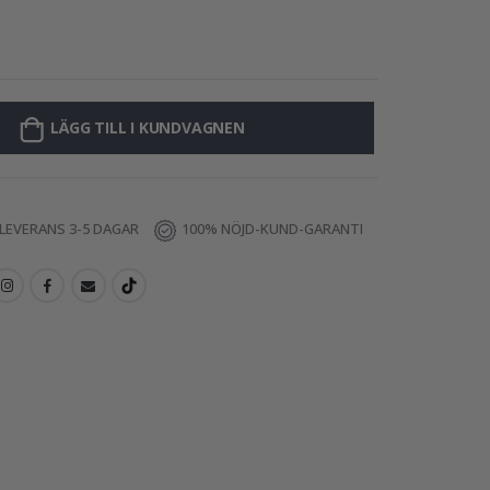
Väggdekal - Kan
LÄGG TILL I KUNDVAGNEN
LEVERANS 3-5 DAGAR
100% NÖJD-KUND-GARANTI