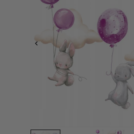
Wallstickers - Akvarell Zebra set