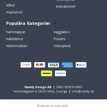
Villkor
Instruktioner
Inspiration
Populära Kategorier
Namnlappar
Väggdekor
Kakeldekor
Posters
Klistermärken
Dekorplast
Namly Design AB
|
ORG: 559216-9097
Terminalgatan 9, 23261 Arlöv, Sverige
|
info@namly.se
© Namly Design 2026