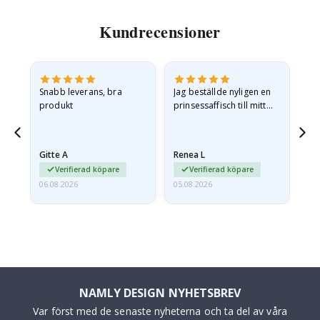
Nej Tack, jag betalar fullt pris
Kundrecensioner
en
Snabb leverans, bra
Jag beställde nyligen en
Jag
produkt
prinsessaffisch till mitt
är
.
barnbarn. Postern var
oc
något fraktskadad. Jag
va
mailade problemet och…
Gitte A
Renea L
Sa
Verifierad köpare
Verifierad köpare
06.08.2026
05.08.2026
05.
NAMLY DESIGN NYHETSBREV
Var först med de senaste nyheterna och ta del av våra