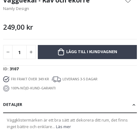
Väggdekal - Räv och ekorre
början
Namly Design
av
bildgalleriet
249,00 kr
LÄGG TILL I KUNDVAGNEN
ID
3107
FRI FRAKT ÖVER 349 KR
LEVERANS 3-5 DAGAR
100% NÖJD-KUND-GARANTI
DETALJER
Väggklistermärken är ett bra sätt att dekorera ditt rum, det finns
inget bättre och enklare...
Läs mer