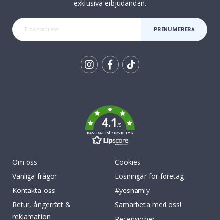
exklusiva erbjudanden.
PRENUMERERA
Tik
To
k
4.1
/5
BASERAT PÅ 1025 BETYG
Om oss
Cookies
Vanliga frågor
Lösningar för företag
Kontakta oss
#yesnamly
Retur, ångerrätt &
Samarbeta med oss!
reklamation
Recensioner