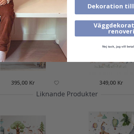
Dekoration til
Andra köpte också
Väggdekorat
renover
Nej tack, jag vill betal
395,00 Kr
349,00 Kr
Liknande Produkter