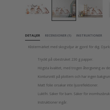
Hoppa
till
DETALJER
RECENSIONER
(
1
)
INSTRUKTIONER
början
av
Klistermärket med skogsdjur är gjord för dig. Djurk
bildgalleriet
Tryckt på obestruket 230 g papper.
Högsta kvalitet, med trogen återgivning av d
Kontursnitt på plottern och har ingen bakgrun
Matt folie orsakar inte ljusreflektioner.
Luktfri. Säker för barn. Säker för inomhusbruk
Instruktioner ingår.