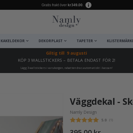
Gratis frakt över
kr349.00
.
KAKELDEKOR
DEKORPLAST
TAPETER
KLISTERMÄRK
Giltig till
9 augusti
KÖP 3 WALLSTICKERS – BETALA ENDAST FÖR 2!
Lägg 3 wallstickers i varukorgen, rabatten dras automatiskt i kassan!
ta ✔
Väggdekal - S
Namly Design
Snittbetyg:
5.0
(
röster:
1
)
395,00 kr