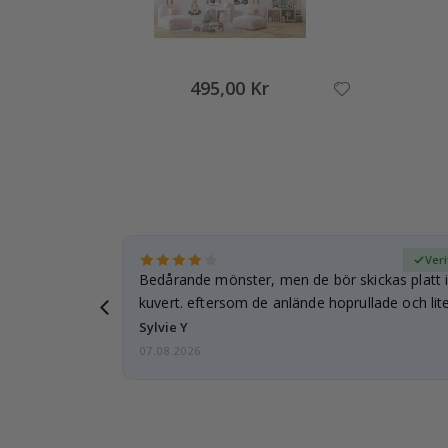
495,00 Kr
fierad köpare
Veri
Bedårande mönster, men de bör skickas platt i 
kuvert. eftersom de anlände hoprullade och lite
…
Sylvie Y
07.08.2026