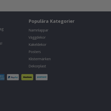
Populära Kategorier
tag
Namnlappar
Väggdekor
s!
Kakeldekor
Posters
Klistermärken
Dekorplast