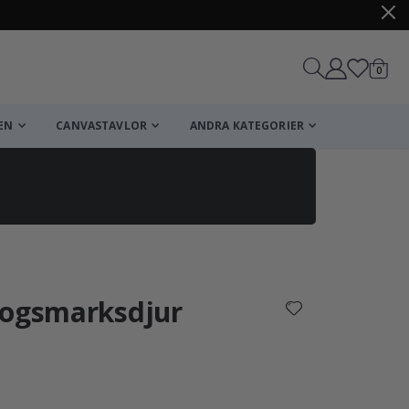
artikl
0
Kundv
EN
CANVASTAVLOR
ANDRA KATEGORIER
Kundvagn
Till kassan
kogsmarksdjur