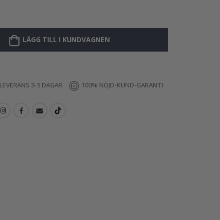
Väggdekal - Anp
LÄGG TILL I KUNDVAGNEN
LEVERANS 3-5 DAGAR
100% NÖJD-KUND-GARANTI