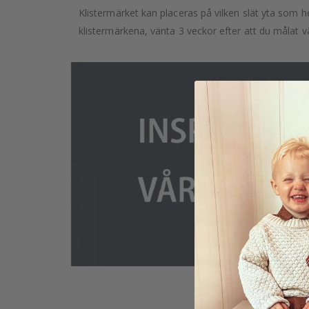
Klistermärket kan placeras på vilken slät yta som he
klistermärkena, vänta 3 veckor efter att du målat v