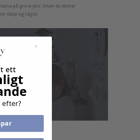
astna på grova ytor. Innan du klistrar
n skilja sig något.
t ett
ligt
ande
 efter?
par