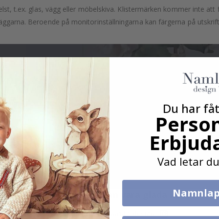
lst, t.ex. glas, vägg eller möbelskiva. Klistermärken kommer inte att f
äggarna. Beroende på monitorinställningarna kan färgerna på utskrifte
Du har fåt
Person
Erbjud
Vad letar du
Namnlap
Verklig inspiration från våra glada kunder!
Tagga ditt med #namly_design