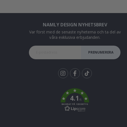
NAMLY DESIGN NYHETSBREV
Var först med de senaste nyheterna och ta del av
våra exklusiva erbjudanden.
PRENUMERERA
Tik
To
k
4.1
/5
BASERAT PÅ 1030 BETYG