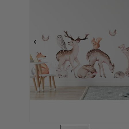
Väggdekal - Fjärilar / Set med 95 st / Blå