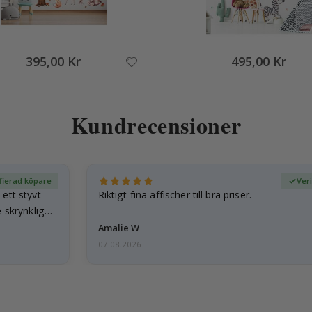
395,00 Kr
495,00 Kr
Kundrecensioner
fierad köpare
Ver
ett styvt
Riktigt fina affischer till bra priser.
 skrynkliga,
Amalie W
07.08.2026