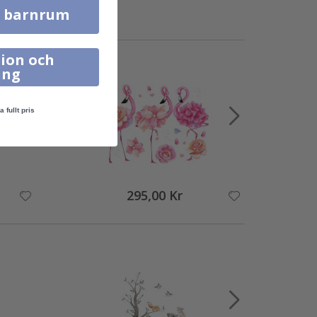
l barnrum
ion och
ing
a fullt pris
295,00 Kr