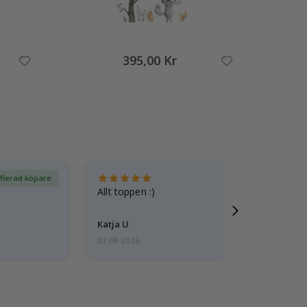
395,00 Kr
ifierad köpare
Ver
Allt toppen :)
Katja U
07.08.2026