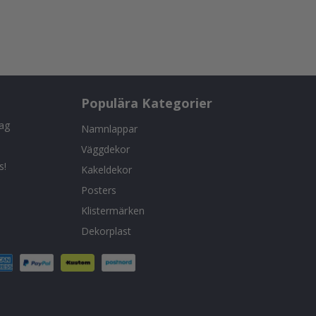
Populära Kategorier
tag
Namnlappar
Väggdekor
s!
Kakeldekor
Posters
Klistermärken
Dekorplast