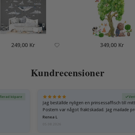
249,00 Kr
349,00 Kr
Kundrecensioner
ifierad köpare
Ver
Jag beställde nyligen en prinsessaffisch till mit
Postern var något fraktskadad. Jag mailade p
och…
Renea L
05.08.2026