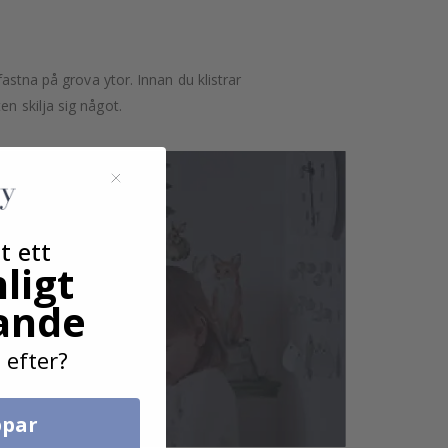
astna på grova ytor. Innan du klistrar
n skilja sig något.
t ett
ligt
ande
 efter?
par