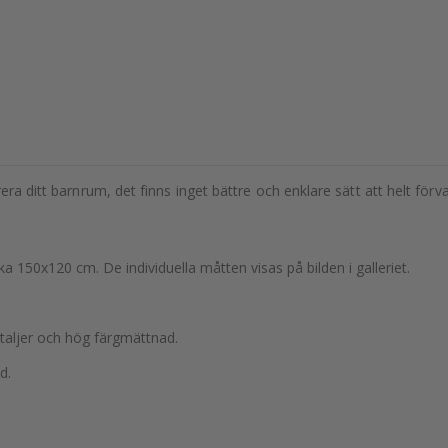
rera ditt barnrum, det finns inget bättre och enklare sätt att helt f
rka 150x120 cm. De individuella måtten visas på bilden i galleriet.
etaljer och hög färgmättnad.
d.