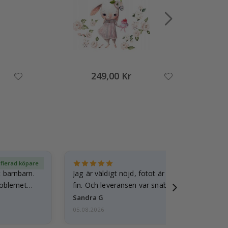
249,00 Kr
ifierad köpare
Ver
t barnbarn.
Jag är väldigt nöjd, fotot är välgjort och ram
roblemet
fin. Och leveransen var snabb.
Sandra G
05.08.2026