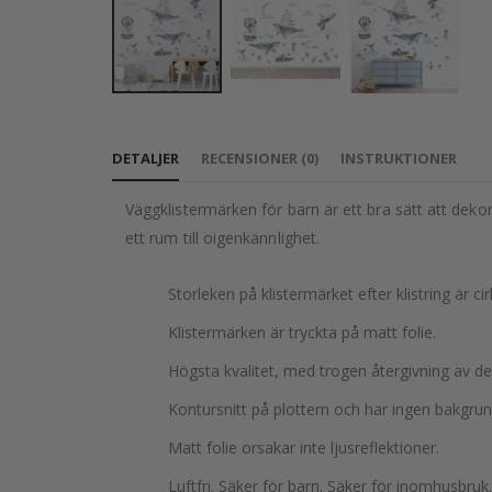
Hoppa
till
DETALJER
RECENSIONER
(
0
)
INSTRUKTIONER
början
av
Väggklistermärken för barn är ett bra sätt att deko
bildgalleriet
ett rum till oigenkännlighet.
Storleken på klistermärket efter klistring är ci
Klistermärken är tryckta på matt folie.
Högsta kvalitet, med trogen återgivning av d
Kontursnitt på plottern och har ingen bakgrun
Matt folie orsakar inte ljusreflektioner.
Luftfri. Säker för barn. Säker för inomhusbruk.