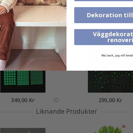
Verklig inspiration från våra glada kunder!
Dekoration til
Tagga ditt med #namly_design
Andra köpte också
Väggdekorat
renover
Nej tack, jag vill betal
349,00 Kr
295,00 Kr
Liknande Produkter