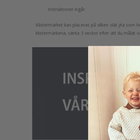
Instruktioner ingår.
Klistermärket kan placeras på vilken slät yta som he
klistermärkena, vänta 3 veckor efter att du målat v