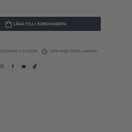
Väggdekal - Kan
LÄGG TILL I KUNDVAGNEN
LEVERANS 3-5 DAGAR
100% NÖJD-KUND-GARANTI