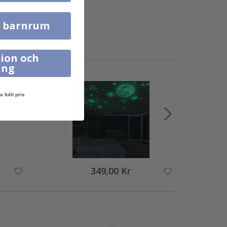
l barnrum
ion och
ing
a fullt pris
349,00 Kr