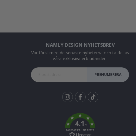
NAMLY DESIGN NYHETSBREV
Var först med de senaste nyheterna och ta del av
våra exklusiva erbjudanden.
PRENUMERERA
Tik
To
k
4.1
/5
BASERAT PÅ 1025 BETYG