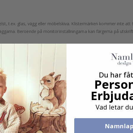
lst, t.ex. glas, vägg eller möbelskiva. Klistermärken kommer inte att f
äggarna. Beroende på monitorinställningarna kan färgerna på utskrifte
Du har fåt
Person
Erbjud
Vad letar du
Namnlap