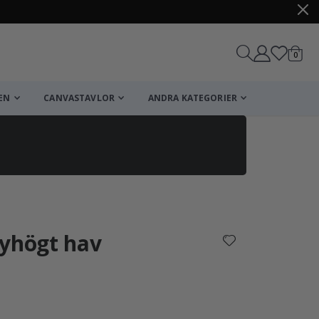
artikl
0
Kundv
EN
CANVASTAVLOR
ANDRA KATEGORIER
Kundvagn
Till kassan
kyhögt hav