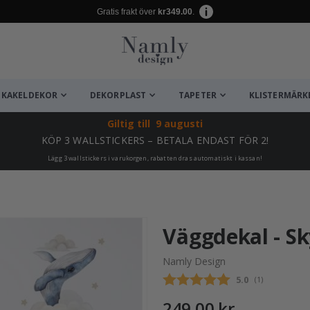
Gratis frakt över
kr349.00
.
KAKELDEKOR
DEKORPLAST
TAPETER
KLISTERMÄRK
Giltig till
9 augusti
KÖP 3 WALLSTICKERS – BETALA ENDAST FÖR 2!
Lägg 3 wallstickers i varukorgen, rabatten dras automatiskt i kassan!
ta ✔
Väggdekal - S
Namly Design
Snittbetyg:
5.0
(
röster:
1
)
249,00 kr