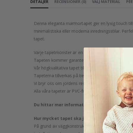
DETALJER
RECENSIONER
(
0
)
VÄLJ MATERIAL
PEE
Denna eleganta marmortapet ger en lyxig touch till 
minimalistiska eller moderna inredningsstilar. Per
tapet.
Varje tapetmönster är en konstnärlig skapelse, nog
Tapeten kommer garanterat att ge ditt hem en touc
Vår högkvalitativa tapet tillverkas med omsorg och p
Tapeterna tillverkas på beställning efter ditt köp.
Vi bryr oss om jordens resurser och strävar efter at
Alla våra tapeter är PVC-fria och klassificerade so
Du hittar mer information om våra tapettype
Hur mycket tapet ska jag köpa?
På grund av väggkonstruktion och eventuell lutning k