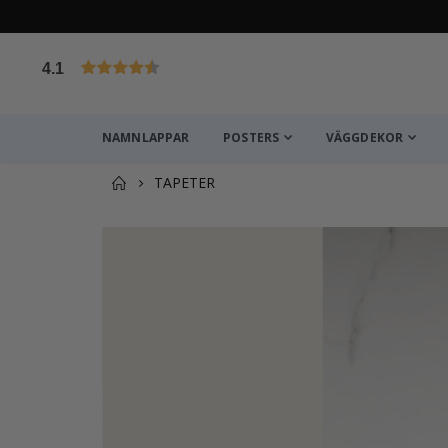
4.1
Baserat på 1028 betyg
NAMNLAPPAR
POSTERS
VÄGGDEKOR
TAPETER
Du kanske också gillar det
Självhäftande klistermärken – Trofast Box Decals 