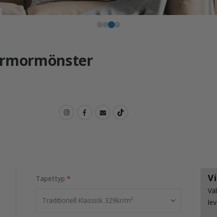
Marmormönster
Vi
Tapettyp
Väl
lev