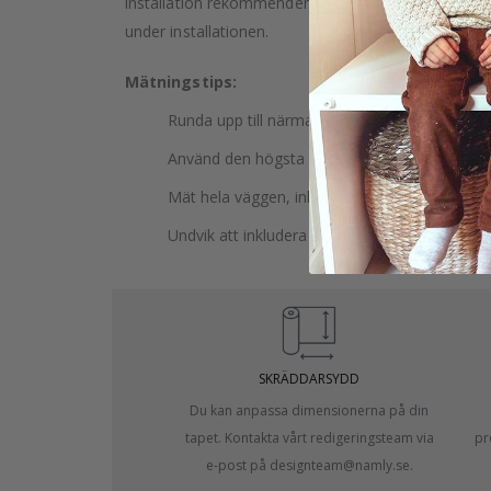
installation rekommenderar vi att välja tapetmått
under installationen.
Mätningstips:
Runda upp till närmaste hela centimeter.
Använd den högsta väggen för att mäta din h
Mät hela väggen, inklusive dörrar och fönster
Undvik att inkludera socklar eller lister i mätn
SKRÄDDARSYDD
Du kan anpassa dimensionerna på din
tapet. Kontakta vårt redigeringsteam via
pr
e-post på designteam@namly.se.