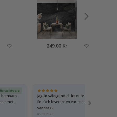
249,00 Kr
ifierad köpare
Ver
t barnbarn.
Jag är väldigt nöjd, fotot är välgjort och ram
roblemet
fin. Och leveransen var snabb.
Sandra G
05.08.2026