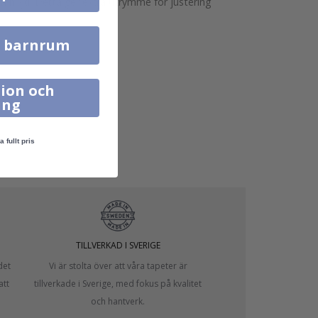
h höjd. Detta ger extra utrymme för justering
l barnrum
ion och
ing
a fullt pris
TILLVERKAD I SVERIGE
det
Vi är stolta över att våra tapeter är
att
tillverkade i Sverige, med fokus på kvalitet
och hantverk.