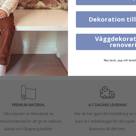
 med en
överlappande marginal på minst 5-10 cm
både i bredd oc
Dekoration til
Väggdekorat
renover
öjd.
.
Nej tack, jag vill betal
ingen.
PREMIUM MATERIAL
4-7 DAGARS LEVERANS
Våra tapeter är tillverkade av
När du har gjort din beställning tar 
emiummaterial för att ge en exklusiv
bara 4-7 arbetsdagar för din tapet 
känsla och långvarig kvalitet.
levereras till ditt hem.