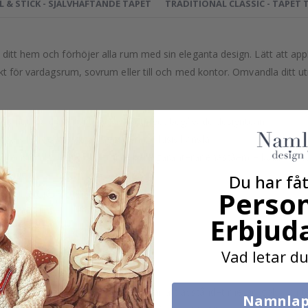
L & STICK - SJÄLVHÄFTANDE TAPET
TRADITIONAL CLASSIC - TAPET 
ditt hem och förhöjer alla rum med sin eleganta design. Lätt att app
fekt för vardagsrum, sovrum eller till och med kontor. Omvandla dit
grant utvald eller skapad av vårt eget begåvade designteam.
h av lyx och ge dina väggar en exklusiv känsla.
recision i Sverige, vilket inte bara garanterar enastående kvalitet uta
Du har fåt
Person
t upprätthålla en hållbar miljö.
m brandsäkra.
Erbjud
r i menyn ovan.
Vad letar du
an väggmått variera, vilket innebär att avståndet mellan golv och tak 
Namnlap