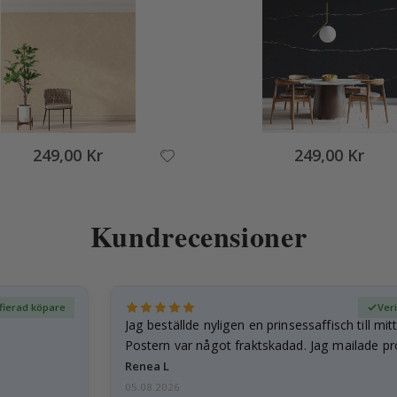
249,00 Kr
249,00 Kr
Kundrecensioner
fierad köpare
Ver
Jag beställde nyligen en prinsessaffisch till mit
Postern var något fraktskadad. Jag mailade p
och…
Renea L
05.08.2026