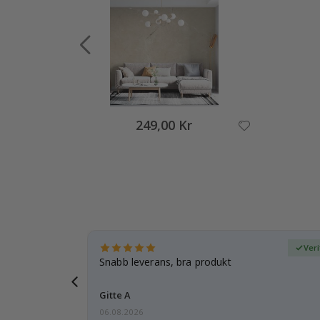
249,00 Kr
fierad köpare
Veri
dotter var
Snabb leverans, bra produkt
Gitte A
06.08.2026