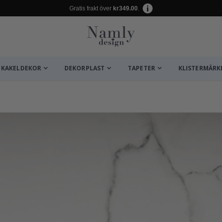
Gratis frakt över
kr349.00
.
KAKELDEKOR
DEKORPLAST
TAPETER
KLISTERMÄRK
ta ✔
/ Välj storlek / Stripes green-cream