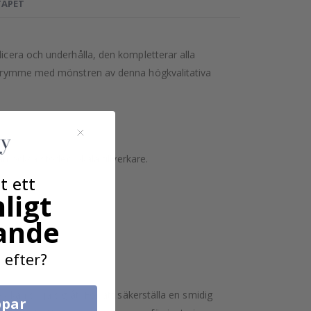
TAPET
licera och underhålla, den kompletterar alla
t utrymme med mönstren av denna högkvalitativa
n också stöder lokala tillverkare.
t ett
ligt
ande
 efter?
kan skilja sig åt. För att säkerställa en smidig
par