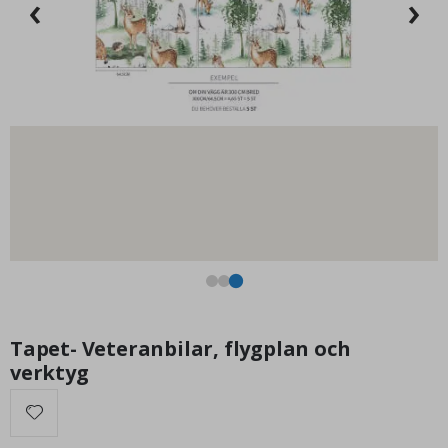
‹
›
st
249,00 Kr
Tapet- Veteranbilar, flygplan och
verktyg