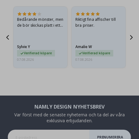
Bedårande mönster, men
Riktigt fina affischer till
All
de bör skickas platt i ett
bra priser.
styvt kuvert. eftersom de
anlände hoprullade och
lite skrynkliga,…
Sylvie Y
Amalie W
Ka
Verifierad köpare
Verifierad köpare
07.08.2026
07.08.2026
07.
NAMLY DESIGN NYHETSBREV
Var först med de senaste nyheterna och ta del av våra
exklusiva erbjudanden.
PRENUMERERA