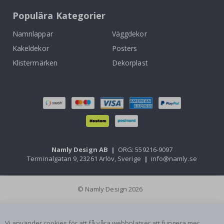
Populära Kategorier
Namnlappar
Väggdekor
Kakeldekor
Posters
Klistermärken
Dekorplast
Namly Design AB
|
ORG: 559216-9097
Terminalgatan 9, 23261 Arlöv, Sverige
|
info@namly.se
© Namly Design 2026
Vi använder cookies för att få våra webbplatser att fungera mer