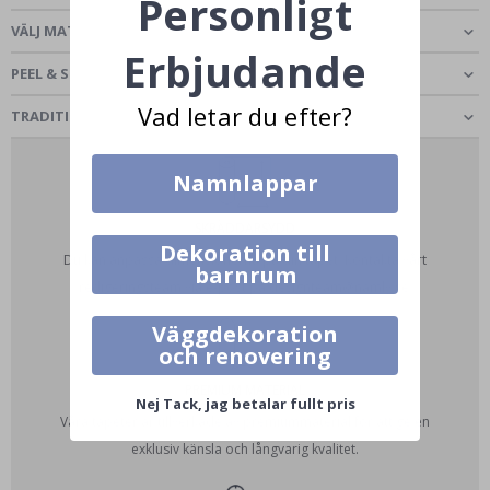
Personligt
VÄLJ MATERIAL
Erbjudande
PEEL & STICK - SJÄLVHÄFTANDE TAPET
Vad letar du efter?
TRADITIONAL CLASSIC - TAPET TAPET
Namnlappar
SKRÄDDARSYDD
Dekoration till
Du kan anpassa dimensionerna på din tapet. Kontakta vårt
barnrum
redigeringsteam via e-post på designteam@namly.se.
Väggdekoration
och renovering
PREMIUM MATERIAL
Nej Tack, jag betalar fullt pris
Våra tapeter är tillverkade av premiummaterial för att ge en
exklusiv känsla och långvarig kvalitet.