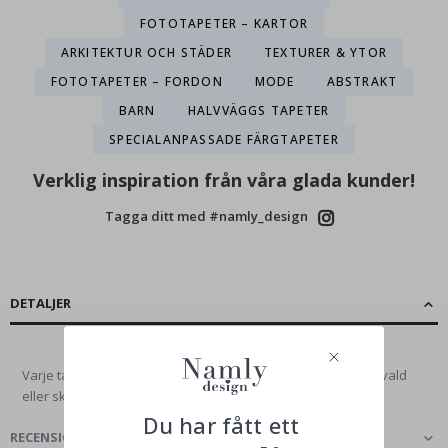
FOTOTAPETER – KARTOR
ARKITEKTUR OCH STÄDER
TEXTURER & YTOR
FOTOTAPETER – FORDON
MODE
ABSTRAKT
BARN
HALVVÄGGS TAPETER
SPECIALANPASSADE FÄRGTAPETER
Verklig inspiration från våra glada kunder!
Tagga ditt med #namly_design
DETALJER
Varje tapetmönster är en konstnärlig skapelse, noggrant utvald
eller skapad av vårt eget...
Läs mer
Du har fått ett
RECENSIONER
(
0
)