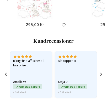
Nej Tack, jag betalar fullt pris
295,00 Kr
295
Kundrecensioner
v
Riktigt fina affischer till
Allt toppen :)
Sn
bra priser.
pr
jd
Amalie W
Katja U
Gi
ma…
Verifierad köpare
Verifierad köpare
07.08.2026
07.08.2026
06.