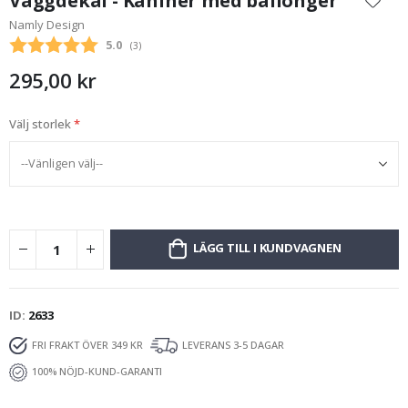
Väggdekal - Kaniner med ballonger
början
Namly Design
av
Snittbetyg:
5.0
(
röster:
3
)
bildgalleriet
295,00 kr
Välj storlek
LÄGG TILL I KUNDVAGNEN
ID
2633
FRI FRAKT ÖVER 349 KR
LEVERANS 3-5 DAGAR
100% NÖJD-KUND-GARANTI