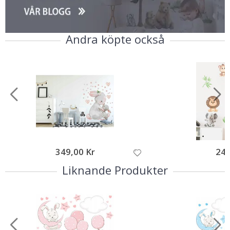
Andra köpte också
Du har fått ett
Personligt
Erbjudande
Vad letar du efter?
Namnlappar
349,00 Kr
249
Liknande Produkter
Dekoration till
barnrum
Väggdekoration
och renovering