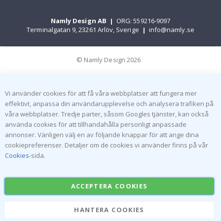
Namly Design AB
|
ORG: 559216-9097
Terminalgatan 9, 23261 Arlöv, Sverige
|
info@namly.se
© Namly Design 2026
Vi använder cookies för att få våra webbplatser att fungera mer
effektivt, anpassa din användarupplevelse och analysera trafiken på
våra webbplatser. Tredje parter, såsom Googles tjänster, kan också
använda cookies för att tillhandahålla personligt anpassade
annonser. Vänligen välj en av följande knappar för att ange dina
cookiepreferenser. Detaljer om de cookies vi använder finns på vår
Cookies
-sida.
ACCEPTERA COOKIES
HANTERA COOKIES