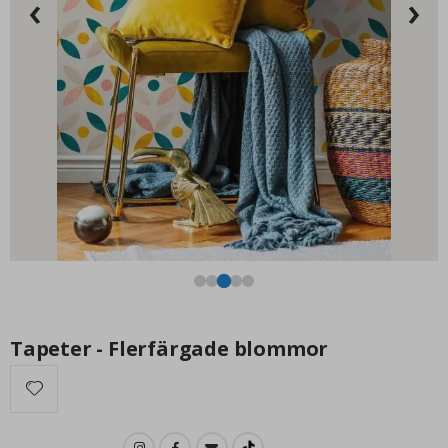
‹
›
149,00 Kr
Tapeter - Flerfärgade blommor