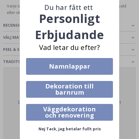
Du har fått ett
Varje tapetmönster är en konstnärlig skapelse, noggrant utvald
eller skapad av vårt eget...
Läs mer
Personligt
RECENSIONER
(
0
)
Erbjudande
VÄLJ MATERIAL
Vad letar du efter?
PEEL & STICK - SJÄLVHÄFTANDE TAPET
TRADITIONAL CLASSIC - TAPET TAPET
Namnlappar
Dekoration till
barnrum
SKRÄDDARSYDD
Du kan anpassa dimensionerna på din tapet. Kontakta vårt
Väggdekoration
redigeringsteam via e-post på designteam@namly.se.
och renovering
Nej Tack, jag betalar fullt pris