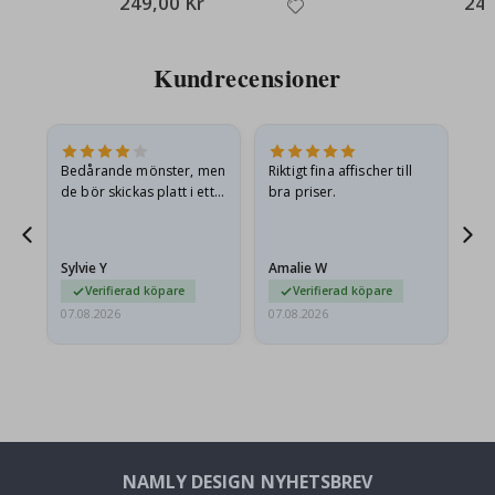
249,00 Kr
249
Kundrecensioner
Bedårande mönster, men
Riktigt fina affischer till
All
de bör skickas platt i ett
bra priser.
styvt kuvert. eftersom de
anlände hoprullade och
lite skrynkliga,…
Sylvie Y
Amalie W
Ka
Verifierad köpare
Verifierad köpare
07.08.2026
07.08.2026
07.
NAMLY DESIGN NYHETSBREV