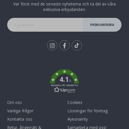
Var först med de senaste nyheterna och ta del av våra
exklusiva erbjudanden.
PRENUMERERA
Tik
To
k
4.1
/5
BASERAT PÅ 1029 BETYG
Om oss
Cookies
Vanliga frågor
Lösningar för företag
Kontakta oss
#yesnamly
Retur, ångerrätt &
Samarbeta med oss!