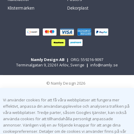
Klistermärken
Dekorplast
Namly Design AB
|
ORG: 559216-9097
Terminalgatan 9, 23261 Arlöv, Sverige
|
info@namly.se
© Namly Design 2026
Vi använder cookies för att få våra webbplatser att fungera mer
effektivt, anpassa din användarupplevelse och analysera trafiken på
våra webbplatser. Tredje parter, såsom Googles tjänster, kan också
använda cookies för att tillhandahålla personligt anpassade
annonser. Vänligen välj en av följande knappar för att ange dina
cookiepreferenser. Detaljer om de cookies vi använder finns på vår