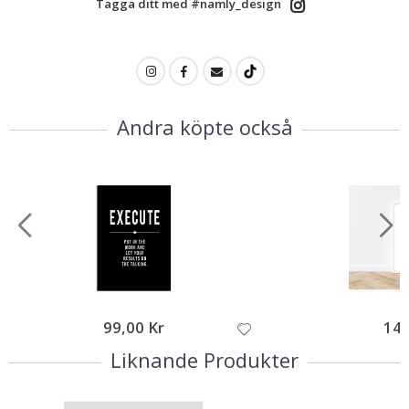
Tagga ditt med #namly_design
Andra köpte också
99,00 Kr
149
Liknande Produkter