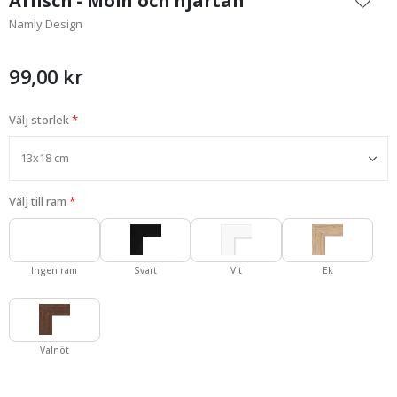
Affisch - Moln och hjärtan
början
Namly Design
av
bildgalleriet
99,00 kr
Välj storlek
Välj till ram
Ingen ram
Svart
Vit
Ek
Valnöt