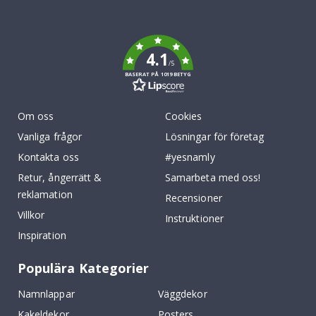
To
k
4.1
/5
BASERAT PÅ 1019 BETYG
Om oss
Cookies
Vanliga frågor
Lösningar för företag
Kontakta oss
#yesnamly
Retur, ångerrätt &
Samarbeta med oss!
reklamation
Recensioner
Villkor
Instruktioner
Inspiration
Populära Kategorier
Namnlappar
Väggdekor
Kakeldekor
Posters