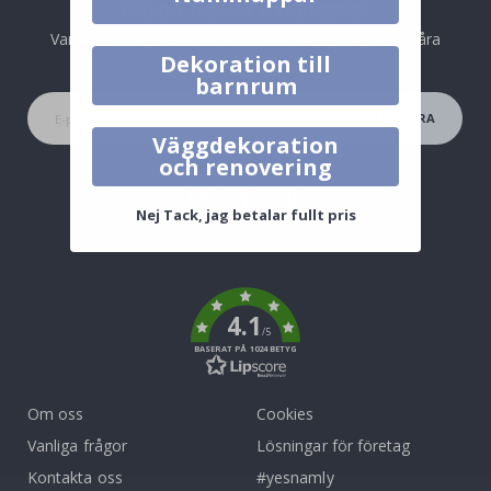
NAMLY DESIGN NYHETSBREV
Var först med de senaste nyheterna och ta del av våra
Dekoration till
exklusiva erbjudanden.
barnrum
PRENUMERERA
Väggdekoration
och renovering
Nej Tack, jag betalar fullt pris
Tik
To
k
4.1
/5
BASERAT PÅ 1024 BETYG
Om oss
Cookies
Vanliga frågor
Lösningar för företag
Kontakta oss
#yesnamly