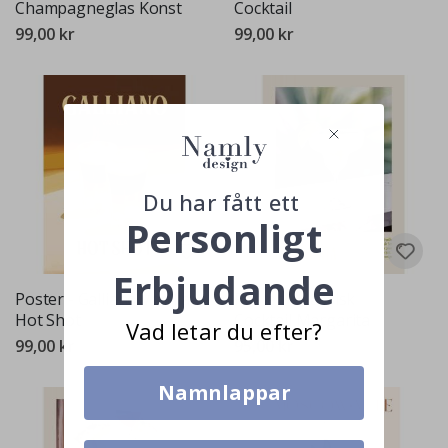
Champagneglas Konst
Cocktail
99,00 kr
99,00 kr
Du har fått ett
Personligt
Erbjudande
Poster - Galliano Vanilla
Poster - Klassisk
Hot Shot
Cocktail Margarita
Vad letar du efter?
99,00 kr
95,00 kr
Namnlappar