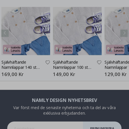
Självhäftande
Självhäftande
Självhäftand
Namnlappar 140 st
Namnlappar 100 st
Namnlappar 
30x13 mm
30x13 mm
30x13 mm
169,00 Kr
149,00 Kr
129,00 Kr
NAMLY DESIGN NYHETSBREV
Var först med de senaste nyheterna och ta del av våra
exklusiva erbjudanden.
PRENUMERERA