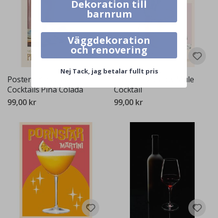
Dekoration till
barnrum
Väggdekoration
och renovering
Nej Tack, jag betalar fullt pris
Poster - Klassiska
Poster - Moscow Mule
Cocktails Piña Colada
Cocktail
99,00 kr
99,00 kr