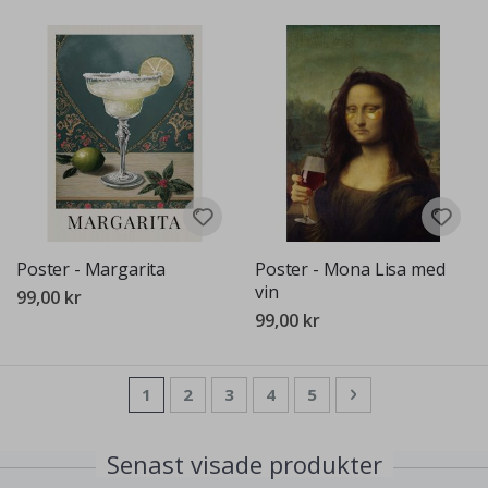
Poster - Margarita
Poster - Mona Lisa med
vin
99,00 kr
99,00 kr
Sida
You're currently reading page
Sida
Sida
Sida
Sida
Sida
Nästa
1
2
3
4
5
Senast visade produkter