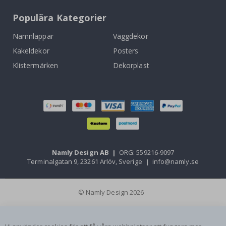
Populära Kategorier
Namnlappar
Väggdekor
Kakeldekor
Posters
Klistermärken
Dekorplast
Namly Design AB
|
ORG: 559216-9097
Terminalgatan 9, 23261 Arlöv, Sverige
|
info@namly.se
© Namly Design 2026