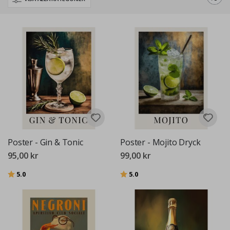
kvalitet med vårt premiumsortiment.
Poster - Gin & Tonic
Poster - Mojito Dryck
95,00 kr
99,00 kr
Betyg:
utav 5 stjärnor
Betyg:
utav 5 stjärnor
5.0
5.0