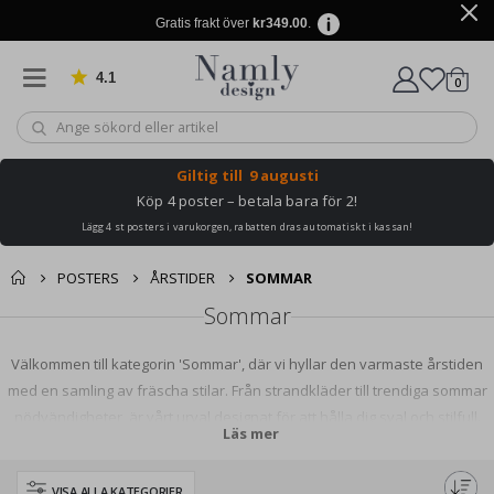
Gratis frakt över
kr349.00
.
4.1
Baserat på 1025 betyg
artikl
0
Kundv
Giltig till
9 augusti
Köp 4 poster – betala bara för 2!
Lägg 4 st posters i varukorgen, rabatten dras automatiskt i kassan!
POSTERS
ÅRSTIDER
SOMMAR
Sommar
Välkommen till kategorin 'Sommar', där vi hyllar den varmaste årstiden
med en samling av fräscha stilar. Från strandkläder till trendiga sommar
nödvändigheter, är vårt urval designat för att hålla dig sval och stilfull.
Läs mer
Omfamna årstiden och uppdatera din garderob med vår senaste
sommarkollektion.
VISA ALLA KATEGORIER