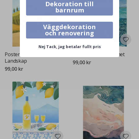
Dekoration till
barnrum
Väggdekoration
och renovering
Nej Tack, jag betalar fullt pris
Poster - Fridfullt
Poster - Havets Stillhet
Landskap
99,00 kr
99,00 kr