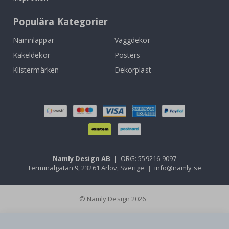
Populära Kategorier
Namnlappar
Väggdekor
Kakeldekor
Posters
Klistermärken
Dekorplast
Namly Design AB
|
ORG: 559216-9097
Terminalgatan 9, 23261 Arlöv, Sverige
|
info@namly.se
© Namly Design 2026