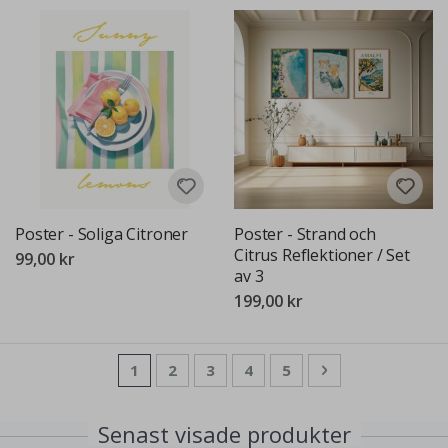
Poster - Soliga Citroner
Poster - Strand och
Citrus Reflektioner / Set
99,00 kr
av 3
199,00 kr
Sida
You're currently reading page
Sida
Sida
Sida
Sida
Sida
Nästa
1
2
3
4
5
Senast visade produkter