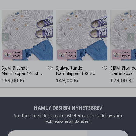
Självhäftande
Självhäftande
Självhäftand
Namnlappar 140 st
Namnlappar 100 st
Namnlappar 
30x13 mm
30x13 mm
30x13 mm
169,00 Kr
149,00 Kr
129,00 Kr
NAMLY DESIGN NYHETSBREV
Var först med de senaste nyheterna och ta del av våra
exklusiva erbjudanden.