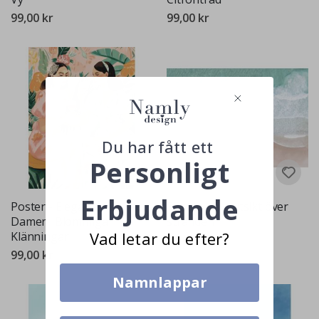
99,00 kr
99,00 kr
Du har fått ett
Personligt
Erbjudande
Poster - Eleganta
Poster - Flygutsikt över
Damer i Blommiga
stranden
Vad letar du efter?
Klänningar
99,00 kr
99,00 kr
Namnlappar