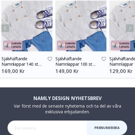
Självhäftande
Självhäftande
Självhäftand
Namnlappar 140 st
Namnlappar 100 st
Namnlappar 
30x13 mm
30x13 mm
30x13 mm
169,00 Kr
149,00 Kr
129,00 Kr
NAMLY DESIGN NYHETSBREV
Var först med de senaste nyheterna och ta del av våra
exklusiva erbjudanden.
PRENUMERERA