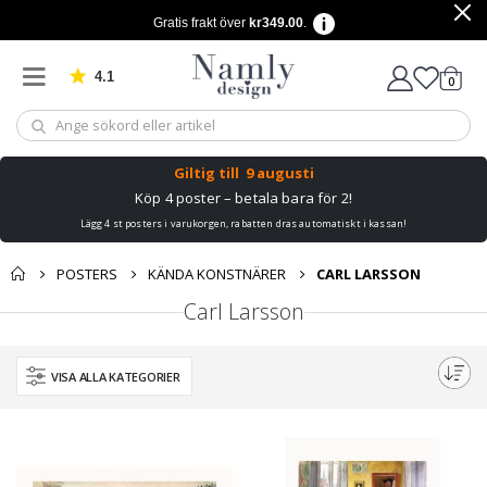
Gratis frakt över
kr349.00
.
4.1
Baserat på 1030 betyg
artikl
0
Kundv
Giltig till
9 augusti
Köp 4 poster – betala bara för 2!
Lägg 4 st posters i varukorgen, rabatten dras automatiskt i kassan!
POSTERS
KÄNDA KONSTNÄRER
CARL LARSSON
Carl Larsson
VISA ALLA KATEGORIER