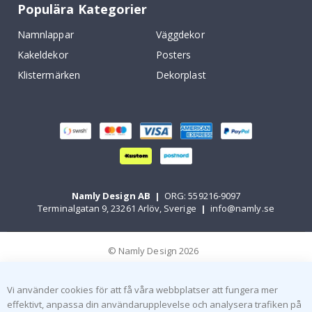
Populära Kategorier
Namnlappar
Väggdekor
Kakeldekor
Posters
Klistermärken
Dekorplast
Namly Design AB
|
ORG: 559216-9097
Terminalgatan 9, 23261 Arlöv, Sverige
|
info@namly.se
© Namly Design 2026
Vi använder cookies för att få våra webbplatser att fungera mer
effektivt, anpassa din användarupplevelse och analysera trafiken på