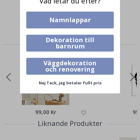
Vad letar du efter?
Tagga ditt med #namly_design
Namnlappar
Dekoration till
Andra köpte också
barnrum
Väggdekoration
och renovering
Nej Tack, jag betalar fullt pris
99,00 Kr
95
Liknande Produkter