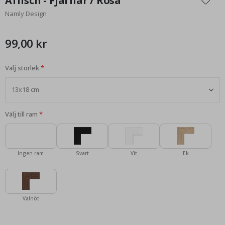
Affisch - Fjärilar / Rosa
början
Namly Design
av
bildgalleriet
99,00 kr
Välj storlek
Välj till ram
Ingen ram
Svart
Vit
Ek
Valnöt