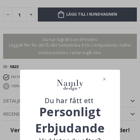
LÄGG TILL I KUNDVAGNEN
Du har lagt till 0 av 4 Posters
Lägg till fler för att få vårt fantastiska 4 för 2 erbjudande. Gäller
endast posters, ramar ingår inte.
ID
5823
FRI FRAKT ÖVER 349 KR
LEVERANS 3-5 DAGAR
100% NÖJD-KUND-GARANTI
Du har fått ett
DETALJER
Personligt
RECENSIONER
(
0
)
Erbjudande
Verklig inspiration från våra glada kunder!