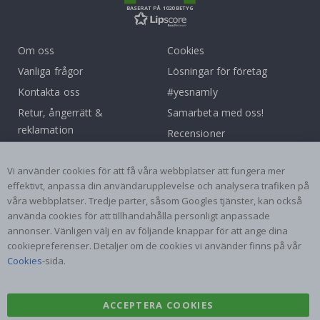
BASERAT PÅ 1020 BETYG
Om oss
Cookies
Vanliga frågor
Lösningar för företag
Kontakta oss
#yesnamly
Retur, ångerrätt &
Samarbeta med oss!
reklamation
Recensioner
Villkor
Instruktioner
Inspiration
Vi använder cookies för att få våra webbplatser att fungera mer
effektivt, anpassa din användarupplevelse och analysera trafiken på
våra webbplatser. Tredje parter, såsom Googles tjänster, kan också
Populära Kategorier
använda cookies för att tillhandahålla personligt anpassade
Namnlappar
Väggdekor
annonser. Vänligen välj en av följande knappar för att ange dina
cookiepreferenser. Detaljer om de cookies vi använder finns på vår
Kakeldekor
Posters
Cookies
-sida.
Klistermärken
Dekorplast
ACCEPTERA COOKIES