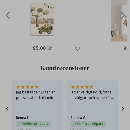
95,00 Kr
95
Kundrecensioner
n
Jag beställde nyligen en
Jag är väldigt nöjd, fotot
Ut
.
prinsessaffisch till mitt
är välgjort och ramen är
barnbarn. Postern var
också fin. Och leveransen
något fraktskadad. Jag
var snabb.
mailade problemet och…
Renea L
Sandra G
Al
Verifierad köpare
Verifierad köpare
05.08.2026
05.08.2026
05.