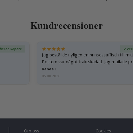
Kundrecensioner
ifierad köpare
Ver
Jag beställde nyligen en prinsessaffisch till mit
Postern var något fraktskadad. Jag mailade p
och…
Renea L
05.08.2026
Om oss
Cookies