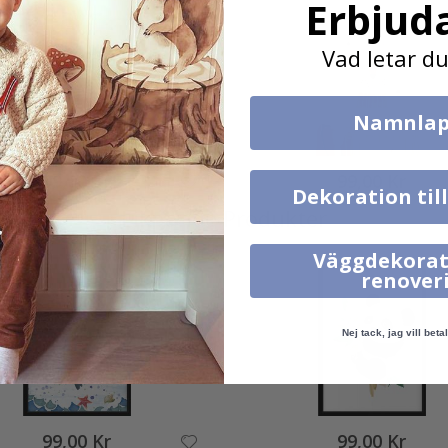
Erbjud
Vad letar du
Namnlap
99,00 Kr
99,00 Kr
Dekoration til
Liknande Produkter
Väggdekorat
renover
Nej tack, jag vill betal
99,00 Kr
99,00 Kr