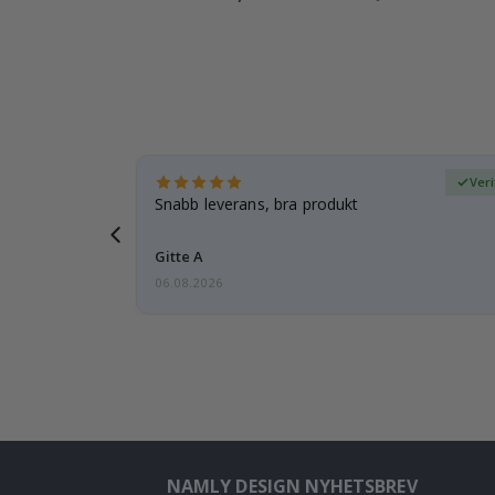
fierad köpare
Ver
 tanke på
Snabb leverans, bra produkt
d i förväg
Gitte A
06.08.2026
NAMLY DESIGN NYHETSBREV