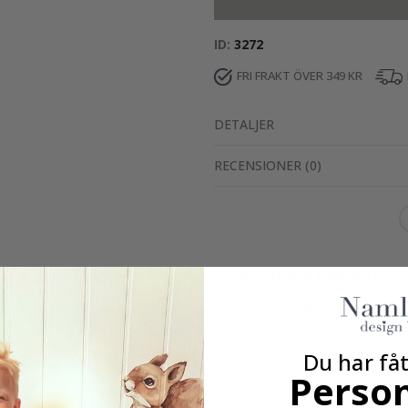
ID
3272
FRI FRAKT ÖVER 349 KR
DETALJER
RECENSIONER
(
0
)
Verklig inspiration från våra glada kunder!
Tagga ditt med #namly_design
Du har fåt
Andra köpte också
Person