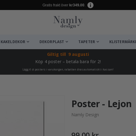
Gratis frakt över
kr349.00
.
KAKELDEKOR
DEKORPLAST
TAPETER
KLISTERMÄRK
Giltig till
9 augusti
Köp 4 poster – betala bara för 2!
Lägg 4 st posters i varukorgen, rabatten dras automatiskt i kassan!
ta ✔
Poster - Lejon
Namly Design
99,00 kr