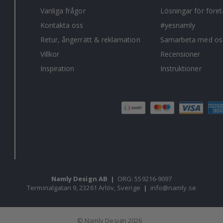
Vanliga frågor
Lösningar för före
Kontakta oss
#yesnamly
Retur, ångerrätt & reklamation
Samarbeta med os
Villkor
Recensioner
Inspiration
Instruktioner
Namly Design AB
|
ORG: 559216-9097
Terminalgatan 9, 23261 Arlöv, Sverige
|
info@namly.se
© Namly Design 2026