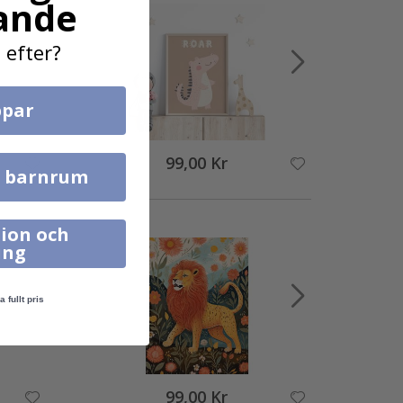
ande
 efter?
par
99,00 Kr
l barnrum
ion och
ing
a fullt pris
99,00 Kr