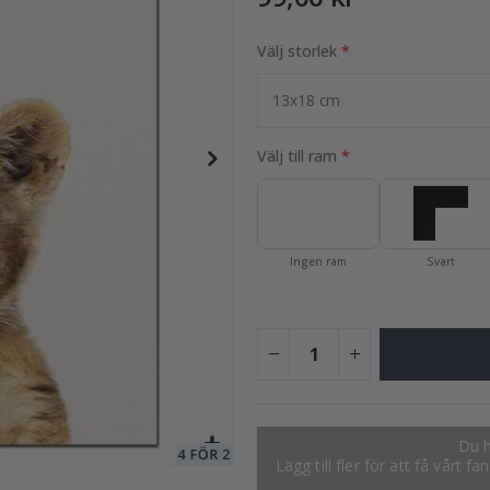
Välj storlek
149,00 Kr
Välj till ram
Ingen ram
Svart
Du h
Lägg till fler för att få vårt 