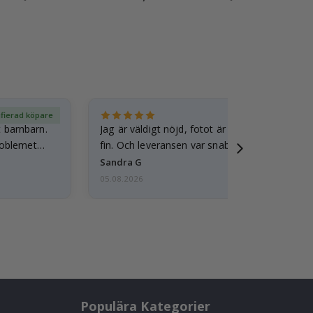
ifierad köpare
Ver
t barnbarn.
Jag är väldigt nöjd, fotot är välgjort och ram
roblemet
fin. Och leveransen var snabb.
Sandra G
05.08.2026
Populära Kategorier