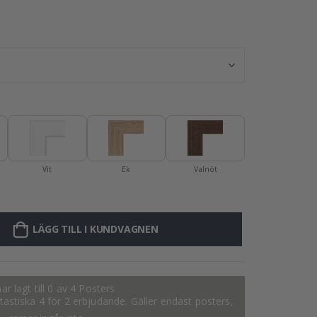
Poster - Lejonu
Vit
Ek
Valnöt
LÄGG TILL I KUNDVAGNEN
ar lagt till 0 av 4 Posters
fantastiska 4 för 2 erbjudande. Gäller endast posters,