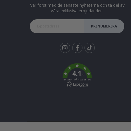
Var först med de senaste nyheterna och ta del av
våra exklusiva erbjudanden.
PRENUMERERA
Tik
To
k
4.1
/5
BASERAT PÅ 1025 BETYG