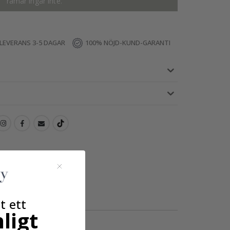
ramar ingår inte.
LEVERANS 3-5 DAGAR
100% NÖJD-KUND-GARANTI
t ett
ligt