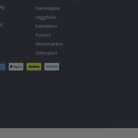
tag
Namnlappar
Väggdekor
s!
Kakeldekor
Posters
Klistermärken
Dekorplast