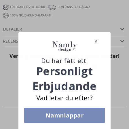
FRI FRAKT ÖVER 349 KR
LEVERANS 3-5 DAGAR
100% NÖJD-KUND-GARANTI
DETALJER
RECENSIONER
(
0
)
Verklig inspiration från våra glada kunder!
Du har fått ett
Personligt
Tagga ditt med #namly_design
Erbjudande
Vad letar du efter?
Andra köpte också
Namnlappar