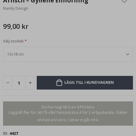
Affisch – Gyllene Enhörning
början
Namly Design
av
bildgalleriet
99,00 kr
Välj storlek
LÄGG TILL I KUNDVAGNEN
Du har lagt till 0 av 4 Posters
Lägg till fler för att få vårt fantastiska 4 för 2 erbjudande. Gäller
endast posters, ramar ingår inte.
ID
4427