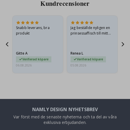
Kundrecensioner
Snabb leverans, bra
Jag beställde nyligen en
Jag
produkt
prinsessaffisch till mitt
är
t.
barnbarn. Postern var
oc
något fraktskadad. Jag
va
äg
mailade problemet och…
Gitte A
Renea L
Sa
Verifierad köpare
Verifierad köpare
06.08.2026
05.08.2026
05.
NAMLY DESIGN NYHETSBREV
Var först med de senaste nyheterna och ta del av våra
exklusiva erbjudanden.