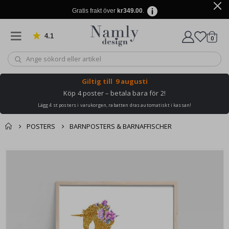
Gratis frakt över
kr349.00
.
4.1
Baserat på 1025 betyg
artikl
0
Kundv
Giltig till
9 augusti
Köp 4 poster – betala bara för 2!
Lägg 4 st posters i varukorgen, rabatten dras automatiskt i kassan!
POSTERS
BARNPOSTERS & BARNAFFISCHER
Du kanske också
Kundvagn
Hoppa
gillar detta ✔
till
Till kassan
slutet
av
bildgalleriet