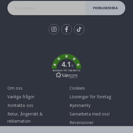
PRENUMERERA
Tik
To
k
4.1
/5
BASERAT PÅ 1025 BETYG
Om oss
Cookies
Vanliga frågor
Lösningar för företag
Kontakta oss
#yesnamly
Retur, ångerrätt &
Samarbeta med oss!
reklamation
Recensioner
Villkor
Instruktioner