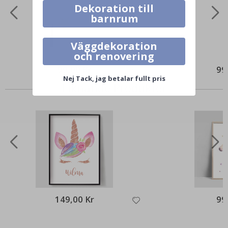
Dekoration till
barnrum
Väggdekoration
och renovering
99,00 Kr
99
Nej Tack, jag betalar fullt pris
Liknande Produkter
149,00 Kr
99