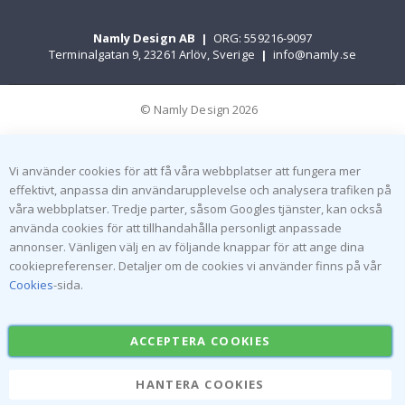
Namly Design AB
|
ORG: 559216-9097
Terminalgatan 9, 23261 Arlöv, Sverige
|
info@namly.se
© Namly Design 2026
Vi använder cookies för att få våra webbplatser att fungera mer
effektivt, anpassa din användarupplevelse och analysera trafiken på
våra webbplatser. Tredje parter, såsom Googles tjänster, kan också
använda cookies för att tillhandahålla personligt anpassade
annonser. Vänligen välj en av följande knappar för att ange dina
cookiepreferenser. Detaljer om de cookies vi använder finns på vår
Cookies
-sida.
ACCEPTERA COOKIES
HANTERA COOKIES