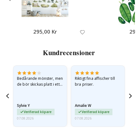
295,00 Kr
295
Kundrecensioner
Bedårande mönster, men
Riktigt fina affischer till
All
de bör skickas platt i ett
bra priser.
styvt kuvert. eftersom de
anlände hoprullade och
lite skrynkliga,…
Sylvie Y
Amalie W
Ka
Verifierad köpare
Verifierad köpare
07.08.2026
07.08.2026
07.