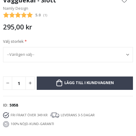
Väggdekal - Slott
början
Namly Design
av
Snittbetyg:
5.0
(
röster:
1
)
bildgalleriet
295,00 kr
Välj storlek
LÄGG TILL I KUNDVAGNEN
ID
5958
FRI FRAKT ÖVER 349 KR
LEVERANS 3-5 DAGAR
100% NÖJD-KUND-GARANTI