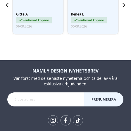
något fraktskadad. Jag
va
äg
mailade problemet och…
Gitte A
Renea L
Sa
Verifierad köpare
Verifierad köpare
06.08.2026
05.08.2026
05.
NAMLY DESIGN NYHETSBREV
Var först med de senaste nyheterna och ta del av våra
exklusiva erbjudanden.
PRENUMERERA
Tik