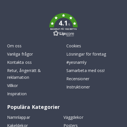
To
k
4.1
/5
BASERAT PÅ 1022 BETYG
Om oss
Cookies
Vanliga frågor
Lösningar för företag
Kontakta oss
#yesnamly
Retur, ångerrätt &
Samarbeta med oss!
reklamation
Recensioner
Villkor
Instruktioner
Inspiration
Populära Kategorier
Namnlappar
Väggdekor
Kakeldekor
Posters