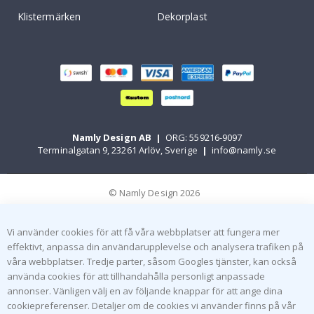
Klistermärken
Dekorplast
Namly Design AB
|
ORG: 559216-9097
Terminalgatan 9, 23261 Arlöv, Sverige
|
info@namly.se
© Namly Design 2026
Vi använder cookies för att få våra webbplatser att fungera mer
effektivt, anpassa din användarupplevelse och analysera trafiken på
våra webbplatser. Tredje parter, såsom Googles tjänster, kan också
använda cookies för att tillhandahålla personligt anpassade
annonser. Vänligen välj en av följande knappar för att ange dina
cookiepreferenser. Detaljer om de cookies vi använder finns på vår