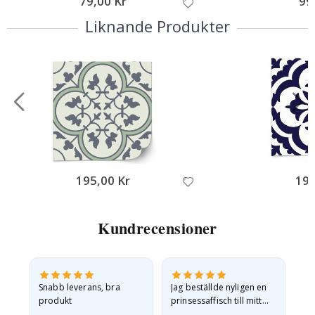
79,00 Kr
99
Liknande Produkter
195,00 Kr
195
Kundrecensioner
Snabb leverans, bra
Jag beställde nyligen en
Jag
produkt
prinsessaffisch till mitt
är
t.
barnbarn. Postern var
oc