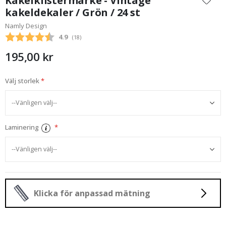
Kakelklistermärke - Vintage
början
kakeldekaler / Grön / 24 st
av
Namly Design
bildgalleriet
Snittbetyg:
4.9
(
röster:
18
)
195,00 kr
Välj storlek
Laminering
Klicka för anpassad mätning