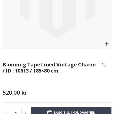
149,00 Kr
Hoppa
till
Blommig Tapet med Vintage Charm
början
/ ID : 10613 / 185×80 cm
av
-
bildgalleriet
520,00 kr
LÄGG TILL I KUNDVAGNEN