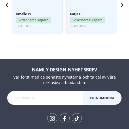
jd
Amalie W
Katja U
Gi
ma…
Verifierad köpare
Verifierad köpare
07.08.2026
07.08.2026
06.
NAMLY DESIGN NYHETSBREV
Var först med de senaste nyheterna och ta del av våra
exklusiva erbjudanden.
PRENUMERERA
Tik