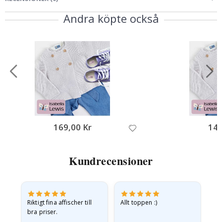
Andra köpte också
169,00 Kr
149
Kundrecensioner
v
Riktigt fina affischer till
Allt toppen :)
Sn
bra priser.
pr