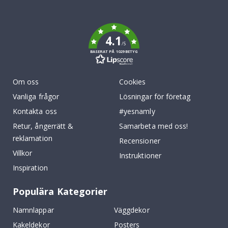
To
k
4.1
/5
BASERAT PÅ 1029 BETYG
Om oss
Cookies
Vanliga frågor
Lösningar för företag
Kontakta oss
#yesnamly
Retur, ångerrätt &
Samarbeta med oss!
reklamation
Recensioner
Villkor
Instruktioner
Inspiration
Populära Kategorier
Namnlappar
Väggdekor
Kakeldekor
Posters