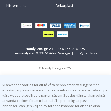
Klistermärken
Dekorplast
Namly Design AB
|
ORG: 559216-9097
Terminalgatan 9, 23261 Arlöv, Sverige
|
info@namly.se
© Namly Design 2026
Vi använder cookies för att få våra webbplatser att fungera mer
effektivt, anpassa din användarupplevelse och analysera trafiken på
våra webbplatser. Tredje parter, såsom Googles tjänster, kan också
använda cookies för att tillhandahålla personligt anpassade
annonser. Vänligen välj en av följande knappar för att ange dina