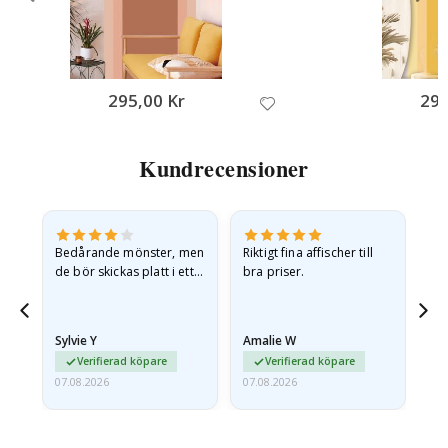
295,00 Kr
295
Kundrecensioner
Bedårande mönster, men
Riktigt fina affischer till
All
de bör skickas platt i ett
bra priser.
styvt kuvert. eftersom de
anlände hoprullade och
lite skrynkliga,…
Sylvie Y
Amalie W
Ka
Verifierad köpare
Verifierad köpare
07.08.2026
07.08.2026
07.