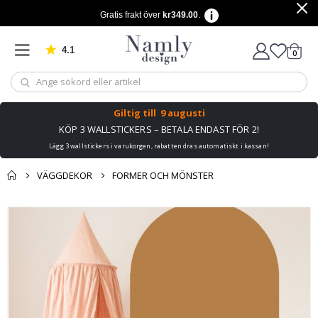
Gratis frakt över
kr349.00
.
4.1
Baserat på 1029 betyg
artikl
0
Kundv
Giltig till
9 augusti
KÖP 3 WALLSTICKERS – BETALA ENDAST FÖR 2!
Lägg 3 wallstickers i varukorgen, rabatten dras automatiskt i kassan!
VÄGGDEKOR
FORMER OCH MÖNSTER
Du kanske också
Kundvagn
Hoppa
gillar detta ✔
till
Till kassan
slutet
av
bildgalleriet