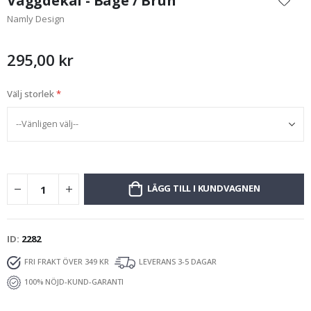
Väggdekal - Båge / Brun
början
Namly Design
av
bildgalleriet
295,00 kr
Välj storlek
LÄGG TILL I KUNDVAGNEN
ID
2282
FRI FRAKT ÖVER 349 KR
LEVERANS 3-5 DAGAR
100% NÖJD-KUND-GARANTI