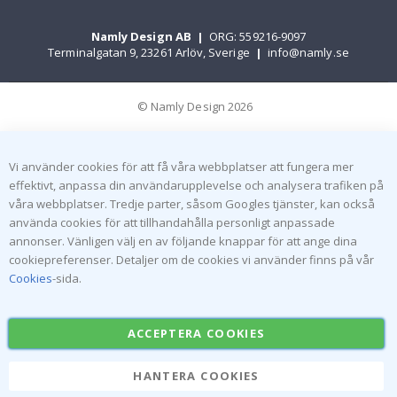
Namly Design AB
|
ORG: 559216-9097
Terminalgatan 9, 23261 Arlöv, Sverige
|
info@namly.se
© Namly Design 2026
Vi använder cookies för att få våra webbplatser att fungera mer
effektivt, anpassa din användarupplevelse och analysera trafiken på
våra webbplatser. Tredje parter, såsom Googles tjänster, kan också
använda cookies för att tillhandahålla personligt anpassade
annonser. Vänligen välj en av följande knappar för att ange dina
cookiepreferenser. Detaljer om de cookies vi använder finns på vår
Cookies
-sida.
ACCEPTERA COOKIES
HANTERA COOKIES