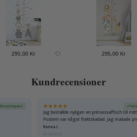
295,00 Kr
295,00 Kr
Kundrecensioner
fierad köpare
Ver
Jag beställde nyligen en prinsessaffisch till mit
Postern var något fraktskadad. Jag mailade p
och…
Renea L
05.08.2026