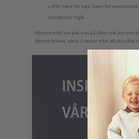
Luftfri. Säker för barn. Säker för inomhusbruk.
Instruktioner ingår.
Klistermärket kan placeras på vilken slät yta som he
klistermärkena, vänta 3 veckor efter att du målat v