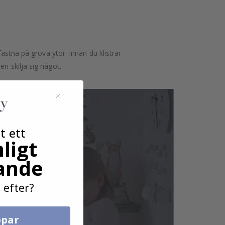
astna på grova ytor. Innan du klistrar
n skilja sig något.
t ett
ligt
ande
 efter?
par