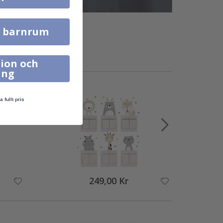
l barnrum
ion och
ing
a fullt pris
249,00 Kr