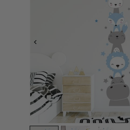
Väggdekal - Skogsbjörk och djur