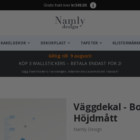
Gratis frakt över
kr349.00
.
KAKELDEKOR
DEKORPLAST
TAPETER
KLISTERMÄRK
Giltig till
9 augusti
KÖP 3 WALLSTICKERS – BETALA ENDAST FÖR 2!
Lägg 3 wallstickers i varukorgen, rabatten dras automatiskt i kassan!
ta ✔
Väggdekal - Bo
Höjdmått
Namly Design