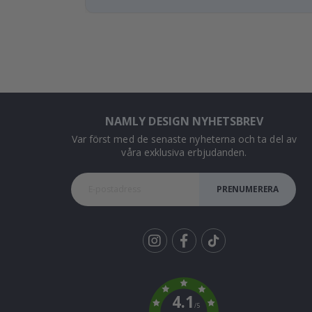
NAMLY DESIGN NYHETSBREV
Var först med de senaste nyheterna och ta del av
våra exklusiva erbjudanden.
PRENUMERERA
Tik
To
k
4.1
/5