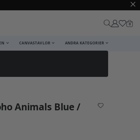
artikl
0
Kundv
EN
CANVASTAVLOR
ANDRA KATEGORIER
Kundvagn
Till kassan
ho Animals Blue /