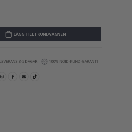
Väggdekal - Små
LÄGG TILL I KUNDVAGNEN
LEVERANS 3-5 DAGAR
100% NÖJD-KUND-GARANTI