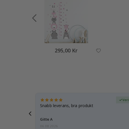
295,00 Kr
fierad köpare
Veri
dotter var
Snabb leverans, bra produkt
Gitte A
06.08.2026