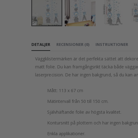
Hoppa
till
DETALJER
RECENSIONER
(
0
)
INSTRUKTIONER
början
av
Väggklistermärken är det perfekta sättet att dekorer
bildgalleriet
matt folie. Du kan framgångsrikt täcka både väggar 
laserprecision. De har ingen bakgrund, så du kan a
Mått: 113 x 67 cm
Mätintervall från 50 till 150 cm.
Självhäftande folie av högsta kvalitet.
Kontursnitt på plottern och har ingen bakgrun
Enkla applikationer.