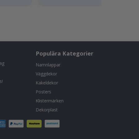
Populära Kategorier
tag
Namnlappar
Väggdekor
s!
Kakeldekor
Posters
Klistermärken
Dekorplast