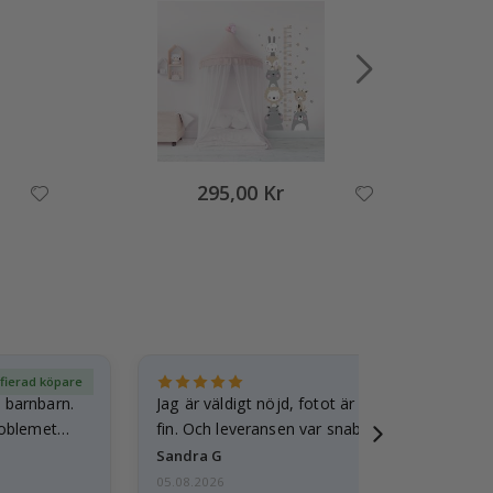
295,00 Kr
ifierad köpare
Ver
t barnbarn.
Jag är väldigt nöjd, fotot är välgjort och ram
roblemet
fin. Och leveransen var snabb.
Sandra G
05.08.2026