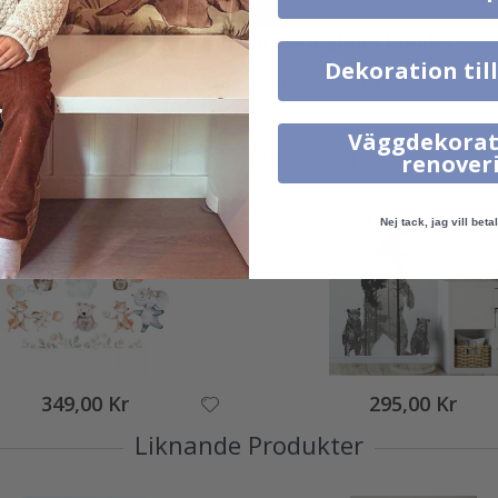
Verklig inspiration från våra glada kunder!
Dekoration til
Tagga ditt med #namly_design
Väggdekorat
Andra köpte också
renover
Nej tack, jag vill betal
349,00 Kr
295,00 Kr
Liknande Produkter