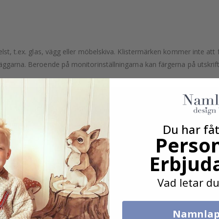
lst, t.ex. glas, vägg eller möbelskiva. Klistermärken kommer inte att f
äggarna. Beroende på monitorinställningarna kan färgerna på utskrifte
Du har fåt
Person
Erbjud
Vad letar du
Namnlap